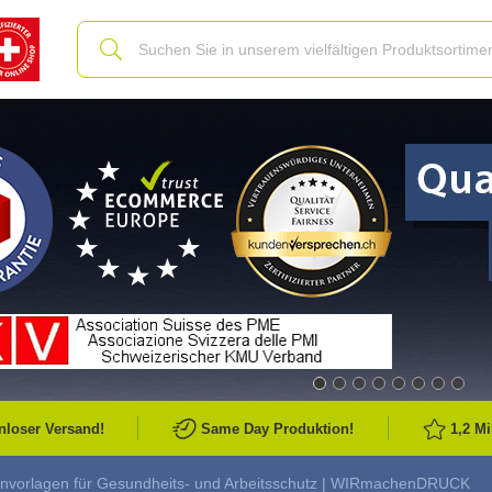
Slide
nloser Versand!
Same Day Produktion!
1,2 M
nvorlagen für Gesundheits- und Arbeitsschutz | WIRmachenDRUCK