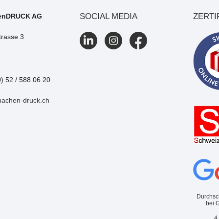
SOCIAL MEDIA
ZERTI
enDRUCK AG
trasse 3
0) 52 / 588 06 20
machen-druck.ch
Durchsc
bei 
4