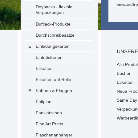
einwandfre
Doypacks - flexible
Verpackungen
Duftlack-Produkte
Durchschreibesätze
Einladungskarten
UNSERE
Eintrittskarten
Alle Produ
Etiketten
Bücher
Etiketten auf Rolle
Etiketten
Fahnen & Flaggen
Neue Prod
Same Day 
Faltplan
Verpackun
Fanklatschen
Werbeartik
Fine Art Prints
Flaschenanhänger