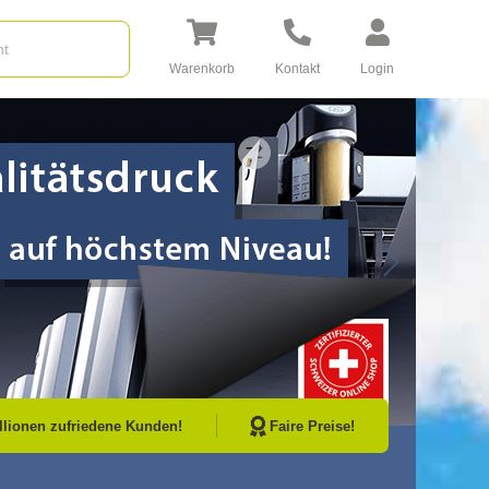
Warenkorb
Kontakt
Login
Go to Next Sli
illionen zufriedene Kunden!
Faire Preise!