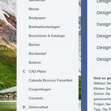
Bierdeckel
Design
Blöcke
Designv
Briefpapier
Designv
Briefwahlunterlagen
Design
Broschüren & Kataloge
Bücher
Design
Bürobedarf
Designv
Buttons
CAD-Pläne
Und so ge
Calanda Broncos Fanartikel
Wählen Sie
Klicken Si
Couponbogen
Gehen Sie 
Couverts
gewünschte
Folgen Sie
Doktorarbeit
Tipp: Die 