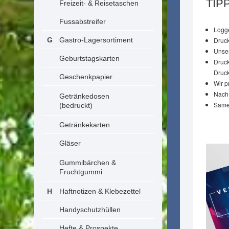
TIP
Freizeit- & Reisetaschen
Fussabstreifer
Logge
Gastro-Lagersortiment
Druck
Unser
Geburtstagskarten
Druck
Druck
Geschenkpapier
Wir p
Nach 
Getränkedosen
Same-
(bedruckt)
Getränkekarten
Gläser
Gummibärchen &
Fruchtgummi
Haftnotizen & Klebezettel
Handyschutzhüllen
Hefte & Prospekte