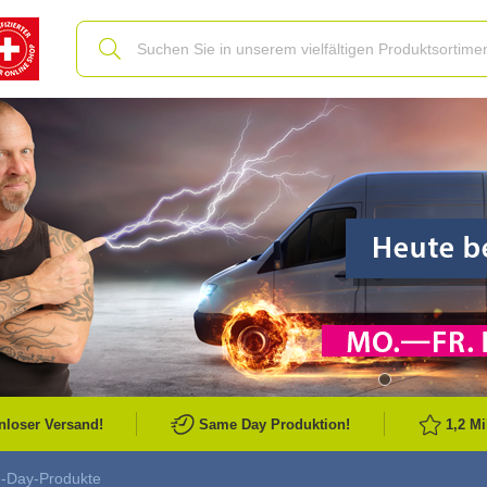
Slide
nloser Versand!
Same Day Produktion!
1,2 M
-Day-Produkte