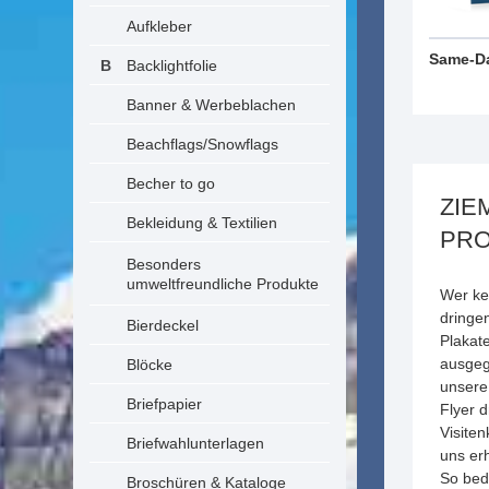
Aufkleber
Same-Da
Backlightfolie
Banner & Werbeblachen
Beachflags/Snowflags
Becher to go
ZIE
Bekleidung & Textilien
PRO
Besonders
umweltfreundliche Produkte
Wer ke
dringen
Bierdeckel
Plakate
ausgeg
Blöcke
unser
Briefpapier
Flyer 
Visite
Briefwahlunterlagen
uns erh
So bed
Broschüren & Kataloge