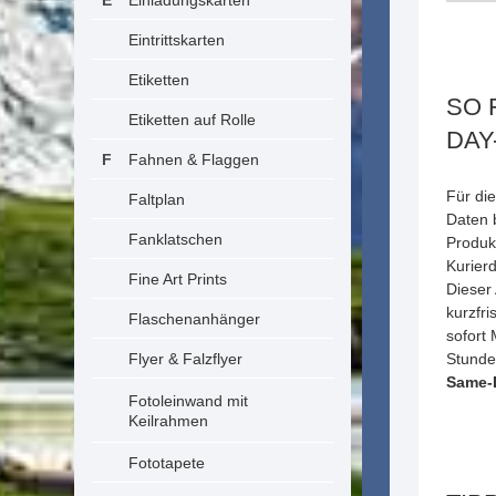
Einladungskarten
Eintrittskarten
Etiketten
SO 
Etiketten auf Rolle
DAY
Fahnen & Flaggen
Für die
Faltplan
Daten b
Fanklatschen
Produk
Kurierd
Fine Art Prints
Dieser 
kurzfr
Flaschenanhänger
sofort
Flyer & Falzflyer
Stunde
Same-
Fotoleinwand mit
Keilrahmen
Fototapete