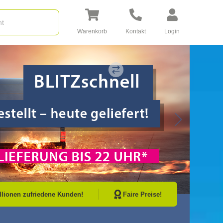
Warenkorb
Kontakt
Login
Go to Next Sli
illionen zufriedene Kunden!
Faire Preise!