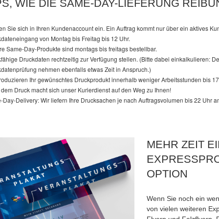
PS, WIE DIE SAME-DAY-LIEFERUNG REIB
n Sie sich in Ihren Kundenaccount ein. Ein Auftrag kommt nur über ein aktives K
dateneingang von Montag bis Freitag bis 12 Uhr.
e Same-Day-Produkte sind montags bis freitags bestellbar.
fähige Druckdaten rechtzeitig zur Verfügung stellen. (Bitte dabei einkalkulieren:
datenprüfung nehmen ebenfalls etwas Zeit in Anspruch.)
roduzieren Ihr gewünschtes Druckprodukt innerhalb weniger Arbeitsstunden bis 17
dem Druck macht sich unser Kurierdienst auf den Weg zu Ihnen!
Day-Delivery: Wir liefern Ihre Drucksachen je nach Auftragsvolumen bis 22 Uhr a
MEHR ZEIT E
EXPRESSPRO
OPTION
Wenn Sie noch ein weni
von vielen weiteren E