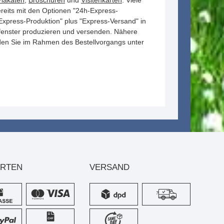
Plakaten
,
Broschüren
und
Visitenkarten
. Viele
reits mit den Optionen "24h-Express-
Express-Produktion" plus "Express-Versand" in
fenster produzieren und versenden. Nähere
den Sie im Rahmen des Bestellvorgangs unter
ARTEN
VERSAND