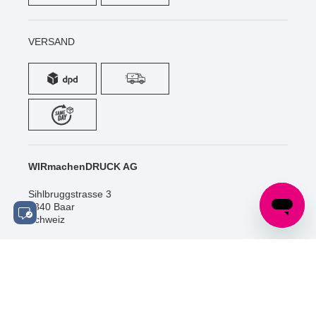
VERSAND
WIRmachenDRUCK AG
Sihlbruggstrasse 3
6340 Baar
Schweiz
Tel.: +41 (0) 52 / 588 06 20
info@wir-machen-druck.ch
SOCIAL MEDIA