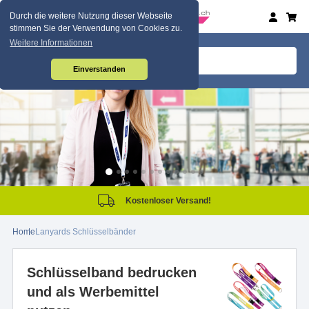
Durch die weitere Nutzung dieser Webseite
stimmen Sie der Verwendung von Cookies zu.
Weitere Informationen
Einverstanden
r Versand!
Same Day P
Home
Lanyards Schlüsselbänder
Schlüsselband bedrucken
und als Werbemittel