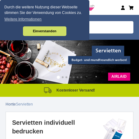
Durch die weitere Nutzung dieser Webseite
stimmen Sie der Verwendung von Cookies zu.
Weitere Informationen
Einverstanden
Kostenloser Versand!
Home
Servietten
Servietten individuell
bedrucken