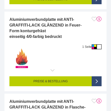
Aluminiumverbundplatte mit ANTI-
GRAFFITI-LACK GLÄNZEND in Feuer-
Form konturgefräst
einseitig 4/0-farbig bedruckt
1 Seite
Endformat (bedruckte Fläche):
10 x 10 cm
Seitigkeit:
1-seitig (Vorderseite bedruckt, Rückseite unbedruckt)
Farbigkeit:
4/0-farbig CMYK (vollfarbig bedruckt)
PREISE & BESTELLUNG
Aluminiumverbundplatte mit ANTI-
GRAFFITI-LACK GLÄNZEND in Flasche-