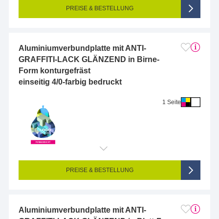
Farbigkeit:
4/0-farbig CMYK (vollfarbig bedruckt)
PREISE & BESTELLUNG
Aluminiumverbundplatte mit ANTI-
GRAFFITI-LACK GLÄNZEND in Birne-
Form konturgefräst
einseitig 4/0-farbig bedruckt
1 Seite
Endformat (bedruckte Fläche):
10 x 10 cm
Seitigkeit:
1-seitig (Vorderseite bedruckt, Rückseite unbedruckt)
Farbigkeit:
4/0-farbig CMYK (vollfarbig bedruckt)
PREISE & BESTELLUNG
Aluminiumverbundplatte mit ANTI-