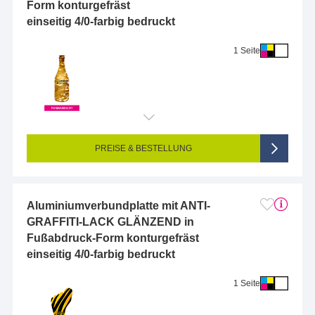
Form konturgefräst
einseitig 4/0-farbig bedruckt
1 Seite
Endformat (bedruckte Fläche):
10 x 10 cm
Seitigkeit:
1-seitig (Vorderseite bedruckt, Rückseite unbedruckt)
Farbigkeit:
4/0-farbig CMYK (vollfarbig bedruckt)
PREISE & BESTELLUNG
Aluminiumverbundplatte mit ANTI-
GRAFFITI-LACK GLÄNZEND in
Fußabdruck-Form konturgefräst
einseitig 4/0-farbig bedruckt
1 Seite