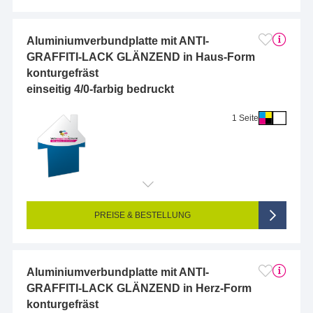
Aluminiumverbundplatte mit ANTI-
GRAFFITI-LACK GLÄNZEND in Haus-Form
konturgefräst
einseitig 4/0-farbig bedruckt
1 Seite
Endformat (bedruckte Fläche):
10 x 10 cm
Seitigkeit:
1-seitig (Vorderseite bedruckt, Rückseite unbedruckt)
Farbigkeit:
4/0-farbig CMYK (vollfarbig bedruckt)
PREISE & BESTELLUNG
Aluminiumverbundplatte mit ANTI-
GRAFFITI-LACK GLÄNZEND in Herz-Form
konturgefräst