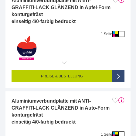
Aluminiumverbundplatte mit ANTI-
GRAFFITI-LACK GLÄNZEND in Apfel-Form
konturgefräst
einseitig 4/0-farbig bedruckt
1 Seite
Endformat (bedruckte Fläche):
10 x 10 cm
Seitigkeit:
1-seitig (Vorderseite bedruckt, Rückseite unbedruckt)
Farbigkeit:
4/0-farbig CMYK (vollfarbig bedruckt)
PREISE & BESTELLUNG
Aluminiumverbundplatte mit ANTI-
GRAFFITI-LACK GLÄNZEND in Auto-Form
konturgefräst
einseitig 4/0-farbig bedruckt
1 Seite