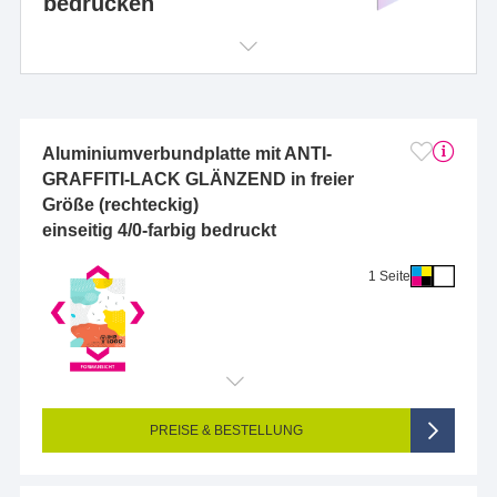
bedrucken
Aluminiumverbundplatte mit ANTI-
GRAFFITI-LACK GLÄNZEND in freier
Größe (rechteckig)
einseitig 4/0-farbig bedruckt
1 Seite
Endformat (bedruckte Fläche):
10 x 10 cm
Seitigkeit:
1-seitig (Vorderseite bedruckt, Rückseite unbedruckt)
Farbigkeit:
4/0-farbig CMYK (vollfarbig bedruckt)
PREISE & BESTELLUNG