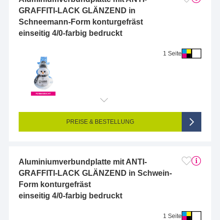
GRAFFITI-LACK GLÄNZEND in
Schneemann-Form konturgefräst
einseitig 4/0-farbig bedruckt
1 Seite
Endformat (bedruckte Fläche):
10 x 10 cm
Seitigkeit:
1-seitig (Vorderseite bedruckt, Rückseite unbedruckt)
Farbigkeit:
4/0-farbig CMYK (vollfarbig bedruckt)
PREISE & BESTELLUNG
Aluminiumverbundplatte mit ANTI-
GRAFFITI-LACK GLÄNZEND in Schwein-
Form konturgefräst
einseitig 4/0-farbig bedruckt
1 Seite