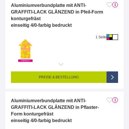
Aluminiumverbundplatte mit ANTI-
GRAFFITI-LACK GLÄNZEND in Pfeil-Form
konturgefräst
einseitig 4/0-farbig bedruckt
1 Seite
Endformat (bedruckte Fläche):
10 x 10 cm
Seitigkeit:
1-seitig (Vorderseite bedruckt, Rückseite unbedruckt)
Farbigkeit:
4/0-farbig CMYK (vollfarbig bedruckt)
PREISE & BESTELLUNG
Aluminiumverbundplatte mit ANTI-
GRAFFITI-LACK GLÄNZEND in Pflaster-
Form konturgefräst
einseitig 4/0-farbig bedruckt