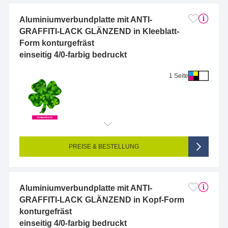
Aluminiumverbundplatte mit ANTI-
GRAFFITI-LACK GLÄNZEND in Kleeblatt-
Form konturgefräst
einseitig 4/0-farbig bedruckt
1 Seite
Endformat (bedruckte Fläche):
10 x 10 cm
Seitigkeit:
1-seitig (Vorderseite bedruckt, Rückseite unbedruckt)
Farbigkeit:
4/0-farbig CMYK (vollfarbig bedruckt)
PREISE & BESTELLUNG
Aluminiumverbundplatte mit ANTI-
GRAFFITI-LACK GLÄNZEND in Kopf-Form
konturgefräst
einseitig 4/0-farbig bedruckt