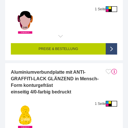
1 Seite
Endformat (bedruckte Fläche):
10 x 10 cm
Seitigkeit:
1-seitig (Vorderseite bedruckt, Rückseite unbedruckt)
Farbigkeit:
4/0-farbig CMYK (vollfarbig bedruckt)
PREISE & BESTELLUNG
Aluminiumverbundplatte mit ANTI-
GRAFFITI-LACK GLÄNZEND in Mensch-
Form konturgefräst
einseitig 4/0-farbig bedruckt
1 Seite