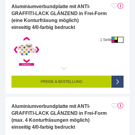
Aluminiumverbundplatte mit ANTI-
GRAFFITI-LACK GLÄNZEND in Frei-Form
(eine Konturfräsung möglich)
einseitig 4/0-farbig bedruckt
1 Seite
Endformat (bedruckte Fläche):
10 x 10 cm
Seitigkeit:
1-seitig (Vorderseite bedruckt, Rückseite unbedruckt)
Farbigkeit:
4/0-farbig CMYK (vollfarbig bedruckt)
PREISE & BESTELLUNG
Aluminiumverbundplatte mit ANTI-
GRAFFITI-LACK GLÄNZEND in Frei-Form
(max. 4 Konturfräsungen möglich)
einseitig 4/0-farbig bedruckt