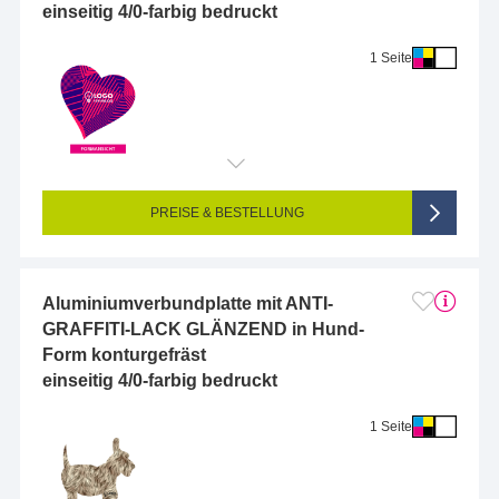
einseitig 4/0-farbig bedruckt
1 Seite
Endformat (bedruckte Fläche):
10 x 10 cm
Seitigkeit:
1-seitig (Vorderseite bedruckt, Rückseite unbedruckt)
Farbigkeit:
4/0-farbig CMYK (vollfarbig bedruckt)
PREISE & BESTELLUNG
Aluminiumverbundplatte mit ANTI-
GRAFFITI-LACK GLÄNZEND in Hund-
Form konturgefräst
einseitig 4/0-farbig bedruckt
1 Seite