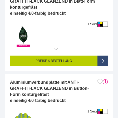
GRAFFITI-LACK GLÄNZEND in Blatt-Form
konturgefräst
einseitig 4/0-farbig bedruckt
1 Seite
Endformat (bedruckte Fläche):
10 x 10 cm
Seitigkeit:
1-seitig (Vorderseite bedruckt, Rückseite unbedruckt)
Farbigkeit:
4/0-farbig CMYK (vollfarbig bedruckt)
PREISE & BESTELLUNG
Aluminiumverbundplatte mit ANTI-
GRAFFITI-LACK GLÄNZEND in Button-
Form konturgefräst
einseitig 4/0-farbig bedruckt
1 Seite