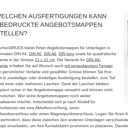
WELCHEN AUSFERTIGUNGEN KANN
 BEDRUCKTE ANGEBOTSMAPPEN
TELLEN?
henDRUCK bietet Ihnen Angebotsmappen für Unterlagen in
rmaten DIN A4,
DIN A5
,
DIN A6
,
DIN lang
sowie für quadratische
nte in der Grösse
21 x 21 cm
. Die Variante für
DIN-A4-
ente
erhalten Sie auf Wunsch auch
mit eingestanztem Fenster
.
h persönlicher Vorliebe und gewählter Grösse können Sie Ihre
in zweiteiliger oder dreiteiliger Ausfertigung bestellen, zum Teil
mit einer oder mehreren Laschen. Dank der Laschen bleiben
apiere sicher in der Angebotsmappe verwahrt und können nicht
rutschen. Wer seine Angebotsmappen noch weiter
ualisieren möchte, entscheidet sich je nach Modell für
funktionen wie eine Abheftvorrichtung, einen
andverschluss oder einen Magnetpunktverschluss. Legen Sie Ihren 
 verhindern, dass diese zwischen den anderen Unterlagen verschwindet
ppe einarbeiten, um Ihre Kontaktdaten prominent zu platzieren. Daneb