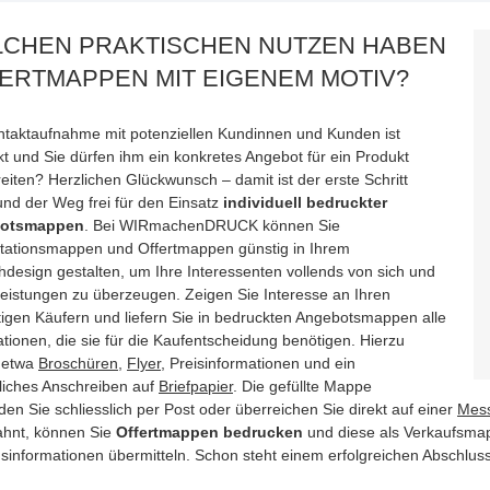
CHEN PRAKTISCHEN NUTZEN HABEN
ERTMAPPEN MIT EIGENEM MOTIV?
ntaktaufnahme mit potenziellen Kundinnen und Kunden ist
kt und Sie dürfen ihm ein konkretes Angebot für ein Produkt
eiten? Herzlichen Glückwunsch – damit ist der erste Schritt
und der Weg frei für den Einsatz
individuell bedruckter
otsmappen
. Bei WIRmachenDRUCK können Sie
tationsmappen und Offertmappen günstig in Ihrem
design gestalten, um Ihre Interessenten vollends von sich und
Leistungen zu überzeugen. Zeigen Sie Interesse an Ihren
tigen Käufern und liefern Sie in bedruckten Angebotsmappen alle
tionen, die sie für die Kaufentscheidung benötigen. Hierzu
 etwa
Broschüren
,
Flyer
, Preisinformationen und ein
liches Anschreiben auf
Briefpapier
. Die gefüllte Mappe
en Sie schliesslich per Post oder überreichen Sie direkt auf einer
Mes
hnt, können Sie
Offertmappen bedrucken
und diese als Verkaufsmap
gsinformationen übermitteln. Schon steht einem erfolgreichen Abschlus