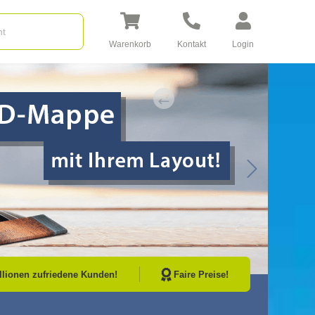
Warenkorb
Kontakt
Login
Go to Next Sli
illionen zufriedene Kunden!
Faire Preise!