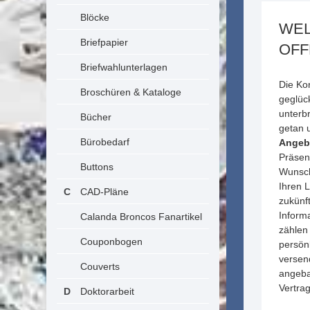
Blöcke
WEL
Briefpapier
OFF
Briefwahlunterlagen
Die Ko
Broschüren & Kataloge
geglüc
unterbr
Bücher
getan 
Bürobedarf
Angeb
Präsen
Buttons
Wunsch
Ihren 
CAD-Pläne
zukünf
Informa
Calanda Broncos Fanartikel
zählen
Couponbogen
persön
versend
Couverts
angeba
Vertra
Doktorarbeit