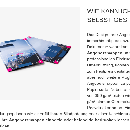
WIE KANN I
SELBST GES
Das Design Ihrer Angeb
immerhin trägt es dazu 
Dokumente wahrnimmt. 
Angebotsmappen im C
professionellen Eindruc
Unterstützung, können
zum Festpreis gestalte
aber noch weitere Mögl
Angebotsmappen zu per
Papiersorte. Neben uns
von 350 g/m² bieten wi
g/m² starken Chromoka
Recyclingkarton an. Ei
ungsoptionen wie einer fühlbaren Blindprägung oder einer Kaschierung m
 Ihre
Angebotsmappen einseitig oder beidseitig bedrucken
lassen 
eiden.