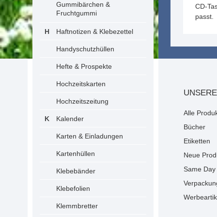
Gummibärchen &
CD-Tas
Fruchtgummi
passt.
Haftnotizen & Klebezettel
Handyschutzhüllen
Hefte & Prospekte
Hochzeitskarten
UNSERE
Hochzeitszeitung
Alle Produ
Kalender
Bücher
Karten & Einladungen
Etiketten
Kartenhüllen
Neue Prod
Same Day 
Klebebänder
Verpackun
Klebefolien
Werbeartik
Klemmbretter