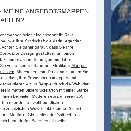
CH MEINE ANGEBOTSMAPPEN
TALTEN?
otsmappen spielt eine essenzielle Rolle –
bei, wie Ihre Kundschaft die darin liegenden
Achten Sie daher darauf, dass Sie Ihre
orporate Design gestalten
, um einen
k zu hinterlassen. Benötigen Sie dabei
 Sie von unseren erfahrenen Grafikern
Mappen
n lassen
. Abgesehen vom Druckmotiv haben Sie
ichkeiten, Ihre
Präsentationsmappen
und
sonalisieren – zum Beispiel durch die Wahl der
erem matten Bilderdruckkarton mit einer Stärke
r Ihnen bei vielen Modellen etwa unseren 255
rton oder den umweltfreundlichen
nen zusätzlichen Wow-Effekt kreieren Sie mit
it Mattfolie, Glanzfolie oder Softfeel-Folie.
möchten, dürfen Sie ebenfalls selbst