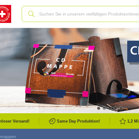
Slide
nloser Versand!
Same Day Produktion!
1,2 M
rtmappen