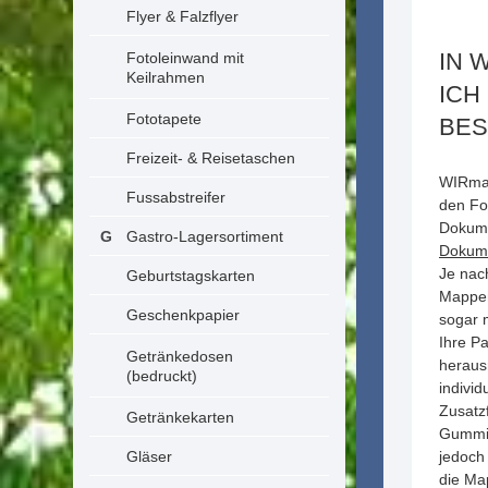
Flyer & Falzflyer
IN 
Fotoleinwand mit
Keilrahmen
ICH
Fototapete
BES
Freizeit- & Reisetaschen
WIRmac
Fussabstreifer
den Fo
Dokume
Gastro-Lagersortiment
Dokum
Je nac
Geburtstagskarten
Mappen 
Geschenkpapier
sogar 
Ihre P
Getränkedosen
heraus
(bedruckt)
individ
Zusatz
Getränkekarten
Gummib
Gläser
jedoch
die Ma