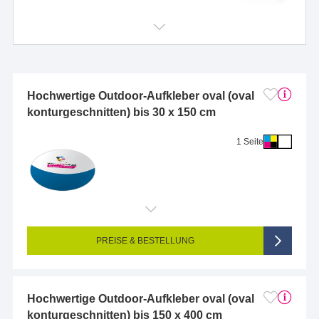
Hochwertige Outdoor-Aufkleber oval (oval
konturgeschnitten) bis 30 x 150 cm
1 Seite
Endformat (bedruckte Fläche):
1 x 1 cm
Seitigkeit:
1-seitig (Vorderseite bedruckt, Rückseite unbedruckt)
Farbigkeit:
4/0-farbig CMYK (vollfarbig bedruckt)
PREISE & BESTELLUNG
Hochwertige Outdoor-Aufkleber oval (oval
konturgeschnitten) bis 150 x 400 cm