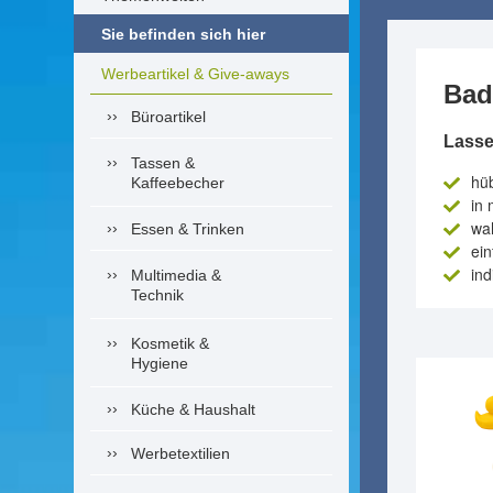
Sie befinden sich hier
Werbeartikel & Give-aways
Bad
Büroartikel
Lasse
Tassen &
hü
Kaffeebecher
in 
wa
Essen & Trinken
ei
ind
Multimedia &
Technik
Kosmetik &
Hygiene
Küche & Haushalt
Werbetextilien