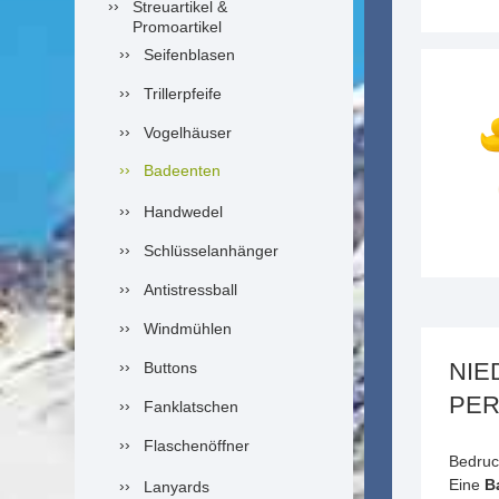
Streuartikel &
Promoartikel
Seifenblasen
Trillerpfeife
Vogelhäuser
Badeenten
Handwedel
Schlüsselanhänger
Antistressball
Windmühlen
NIE
Buttons
PER
Fanklatschen
Flaschenöffner
Bedruc
Eine
B
Lanyards