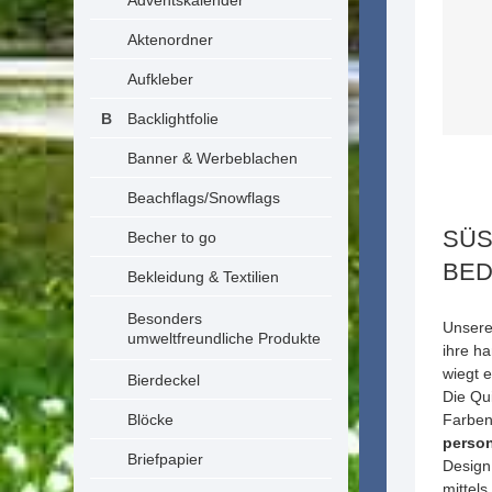
Adventskalender
Aktenordner
Aufkleber
Backlightfolie
Banner & Werbeblachen
Beachflags/Snowflags
SÜS
Becher to go
BE
Bekleidung & Textilien
Besonders
Unsere
umweltfreundliche Produkte
ihre h
wiegt 
Bierdeckel
Die Qu
Blöcke
Farben
person
Briefpapier
Design
mittel