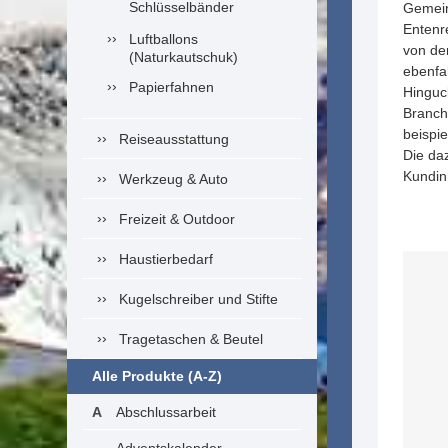
Schlüsselbänder
Gemeind
Entenr
Luftballons
von de
(Naturkautschuk)
ebenfal
Papierfahnen
Hinguc
Branch
beispi
Reiseausstattung
Die da
Kundin
Werkzeug & Auto
Freizeit & Outdoor
Haustierbedarf
Kugelschreiber und Stifte
Tragetaschen & Beutel
Alle Produkte (A-Z)
Abschlussarbeit