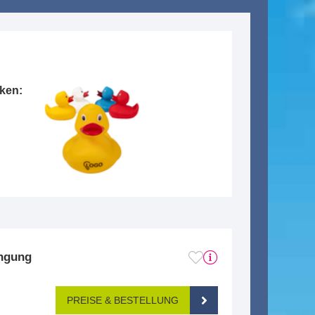
cken:
ingung
PREISE & BESTELLUNG