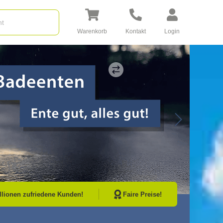
Warenkorb
Kontakt
Login
Go to Next Sli
illionen zufriedene Kunden!
Faire Preise!