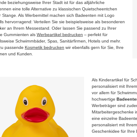
e beziehungsweise Ihrer Stadt ist für das alljährliche
ennen eine tolle Alternative zu klassischen Quietscheentchen
r Stange. Als Werbemittel machen sich Badeenten mit Logo
ls hervorragend: Verteilen Sie sie beispielsweise als besonderen
ker an Ihrem Messestand. Oder lassen Sie passend zu Ihrer
e Gummienten als
Werbeartikel bedrucken
– perfekt für
elsweise Schwimmbäder, Spas, Sanitärfirmen, Hotels und mehr.
zu passende
Kosmetik bedrucken
wir ebenfalls gern für Sie, Ihre
nen und Kunden.
Als Kinderartikel für S
personalisiert mit Ihre
vor allem für Schwimmv
hochwertige
Badeente
Werbeträger sind zudem
Mitarbeitergeschenke 
eine einzelne Badeente
personalisiert mit Ihr
Geschenkidee für Ihre 