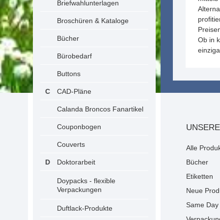
Briefwahlunterlagen
Alterna
profiti
Broschüren & Kataloge
Preise
Bücher
Ob in 
einzig
Bürobedarf
Buttons
CAD-Pläne
Calanda Broncos Fanartikel
Couponbogen
UNSERE
Couverts
Alle Produ
Doktorarbeit
Bücher
Etiketten
Doypacks - flexible
Verpackungen
Neue Prod
Same Day 
Duftlack-Produkte
Verpackun