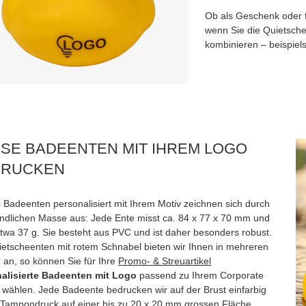
Ob als Geschenk oder f
wenn Sie die Quietsche
kombinieren – beispie
SE BADEENTEN MIT IHREM LOGO
DRUCKEN
 Badeenten personalisiert mit Ihrem Motiv zeichnen sich durch
andlichen Masse aus: Jede Ente misst ca. 84 x 77 x 70 mm und
etwa 37 g. Sie besteht aus PVC und ist daher besonders robust.
ietscheenten mit rotem Schnabel bieten wir Ihnen in mehreren
 an, so können Sie für Ihre
Promo- & Streuartikel
alisierte Badeenten mit Logo
passend zu Ihrem Corporate
 wählen. Jede Badeente bedrucken wir auf der Brust einfarbig
s Tampondruck auf einer bis zu 20 x 20 mm grossen Fläche.