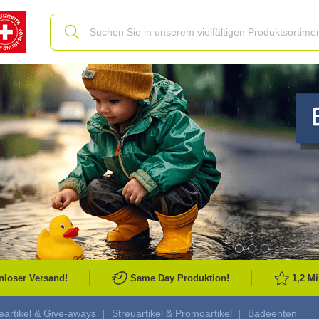
Slide
nloser Versand!
Same Day Produktion!
1,2 M
artikel & Give-aways
Streuartikel & Promoartikel
Badeenten