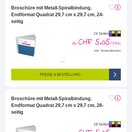
Broschüre mit Metall-Spiralbindung,
Endformat Quadrat 29,7 cm x 29,7 cm, 24-
seitig
24 Seiten
CHF 5.05
ab
/Stck.
inkl. Versandkosten
Endformat (bedruckte Fläche):
297 x 297 mm
Seitigkeit:
24-seitig (Vorderseite und Rückseite bedruckt)
Farbigkeit:
4/4-farbig CMYK (vollfarbig bedruckt)
PREISE & BESTELLUNG
Broschüre mit Metall-Spiralbindung,
Endformat Quadrat 29,7 cm x 29,7 cm, 28-
seitig
28 Seiten