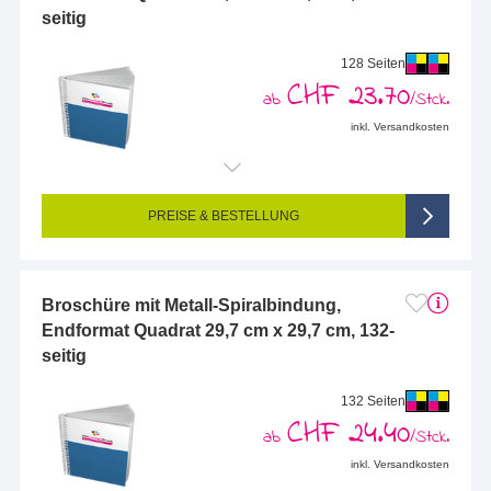
seitig
128 Seiten
CHF 23.70
ab
/Stck.
inkl. Versandkosten
Endformat (bedruckte Fläche):
297 x 297 mm
Seitigkeit:
128-seitig (Vorderseite und Rückseite bedruckt)
Farbigkeit:
4/4-farbig CMYK (vollfarbig bedruckt)
PREISE & BESTELLUNG
Broschüre mit Metall-Spiralbindung,
Endformat Quadrat 29,7 cm x 29,7 cm, 132-
seitig
132 Seiten
CHF 24.40
ab
/Stck.
inkl. Versandkosten