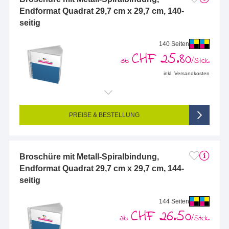
Endformat Quadrat 29,7 cm x 29,7 cm, 140-
seitig
140 Seiten
CHF 25.80
ab
/Stck.
inkl. Versandkosten
Endformat (bedruckte Fläche):
297 x 297 mm
Seitigkeit:
140-seitig (Vorderseite und Rückseite bedruckt)
Farbigkeit:
4/4-farbig CMYK (vollfarbig bedruckt)
PREISE & BESTELLUNG
Broschüre mit Metall-Spiralbindung,
Endformat Quadrat 29,7 cm x 29,7 cm, 144-
seitig
144 Seiten
CHF 26.50
ab
/Stck.