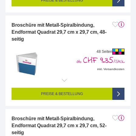
PREISE & BESTELLUNG
Broschüre mit Metall-Spiralbindung,
Endformat Quadrat 29,7 cm x 29,7 cm, 48-
seitig
48 Seiten
CHF 9.35
ab
/Stck.
inkl. Versandkosten
Endformat (bedruckte Fläche):
297 x 297 mm
Seitigkeit:
48-seitig (Vorderseite und Rückseite bedruckt)
Farbigkeit:
4/4-farbig CMYK (vollfarbig bedruckt)
PREISE & BESTELLUNG
Broschüre mit Metall-Spiralbindung,
Endformat Quadrat 29,7 cm x 29,7 cm, 52-
seitig