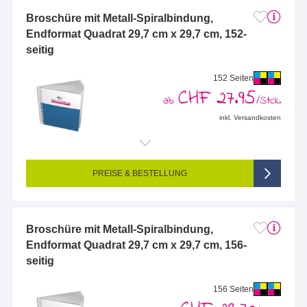
Broschüre mit Metall-Spiralbindung,
Endformat Quadrat 29,7 cm x 29,7 cm, 152-
seitig
152 Seiten
CHF 27.95
ab
/Stck.
inkl. Versandkosten
Endformat (bedruckte Fläche):
297 x 297 mm
Seitigkeit:
152-seitig (Vorderseite und Rückseite bedruckt)
Farbigkeit:
4/4-farbig CMYK (vollfarbig bedruckt)
PREISE & BESTELLUNG
Broschüre mit Metall-Spiralbindung,
Endformat Quadrat 29,7 cm x 29,7 cm, 156-
seitig
156 Seiten