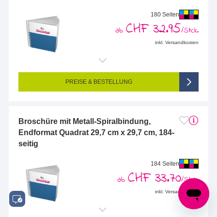
180 Seiten
CHF 32.95
ab
/Stck.
inkl. Versandkosten
Endformat (bedruckte Fläche):
297 x 297 mm
Seitigkeit:
180-seitig (Vorderseite und Rückseite bedruckt)
Farbigkeit:
4/4-farbig CMYK (vollfarbig bedruckt)
PREISE & BESTELLUNG
Broschüre mit Metall-Spiralbindung,
Endformat Quadrat 29,7 cm x 29,7 cm, 184-
seitig
184 Seiten
CHF 33.70
ab
/Stck.
inkl. Versandkosten
Endformat (bedruckte Fläche):
297 x 297 mm