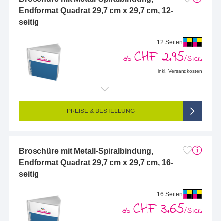
Endformat Quadrat 29,7 cm x 29,7 cm, 12-
seitig
12 Seiten
CHF 2.95
ab
/Stck.
inkl. Versandkosten
Endformat (bedruckte Fläche):
297 x 297 mm
Seitigkeit:
12-seitig (Vorderseite und Rückseite bedruckt)
Farbigkeit:
4/4-farbig CMYK (vollfarbig bedruckt)
PREISE & BESTELLUNG
Broschüre mit Metall-Spiralbindung,
Endformat Quadrat 29,7 cm x 29,7 cm, 16-
seitig
16 Seiten
CHF 3.65
ab
/Stck.