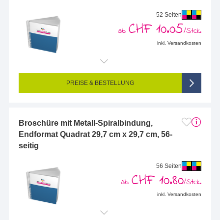
52 Seiten
CHF 10.05
ab
/Stck.
inkl. Versandkosten
Endformat (bedruckte Fläche):
297 x 297 mm
Seitigkeit:
52-seitig (Vorderseite und Rückseite bedruckt)
Farbigkeit:
4/4-farbig CMYK (vollfarbig bedruckt)
PREISE & BESTELLUNG
Broschüre mit Metall-Spiralbindung,
Endformat Quadrat 29,7 cm x 29,7 cm, 56-
seitig
56 Seiten
CHF 10.80
ab
/Stck.
inkl. Versandkosten
Endformat (bedruckte Fläche):
297 x 297 mm