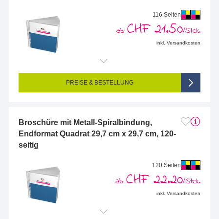
116 Seiten
CHF 21.50
ab
/Stck.
inkl. Versandkosten
Endformat (bedruckte Fläche):
297 x 297 mm
Seitigkeit:
116-seitig (Vorderseite und Rückseite bedruckt)
Farbigkeit:
4/4-farbig CMYK (vollfarbig bedruckt)
PREISE & BESTELLUNG
Broschüre mit Metall-Spiralbindung,
Endformat Quadrat 29,7 cm x 29,7 cm, 120-
seitig
120 Seiten
CHF 22.20
ab
/Stck.
inkl. Versandkosten
Endformat (bedruckte Fläche):
297 x 297 mm