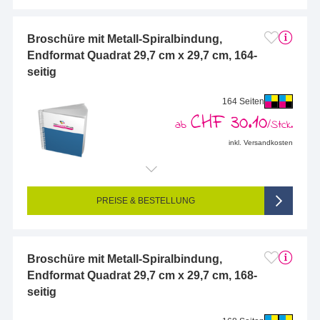
Broschüre mit Metall-Spiralbindung,
Endformat Quadrat 29,7 cm x 29,7 cm, 164-
seitig
164 Seiten
CHF 30.10
ab
/Stck.
inkl. Versandkosten
Endformat (bedruckte Fläche):
297 x 297 mm
Seitigkeit:
164-seitig (Vorderseite und Rückseite bedruckt)
Farbigkeit:
4/4-farbig CMYK (vollfarbig bedruckt)
PREISE & BESTELLUNG
Broschüre mit Metall-Spiralbindung,
Endformat Quadrat 29,7 cm x 29,7 cm, 168-
seitig