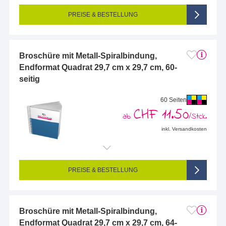
Seitigkeit:
56-seitig (Vorderseite und Rückseite bedruckt)
Farbigkeit:
4/4-farbig CMYK (vollfarbig bedruckt)
PREISE & BESTELLUNG
Broschüre mit Metall-Spiralbindung,
Endformat Quadrat 29,7 cm x 29,7 cm, 60-
seitig
60 Seiten
CHF 11.50
ab
/Stck.
inkl. Versandkosten
Endformat (bedruckte Fläche):
297 x 297 mm
Seitigkeit:
60-seitig (Vorderseite und Rückseite bedruckt)
Farbigkeit:
4/4-farbig CMYK (vollfarbig bedruckt)
PREISE & BESTELLUNG
Broschüre mit Metall-Spiralbindung,
Endformat Quadrat 29,7 cm x 29,7 cm, 64-