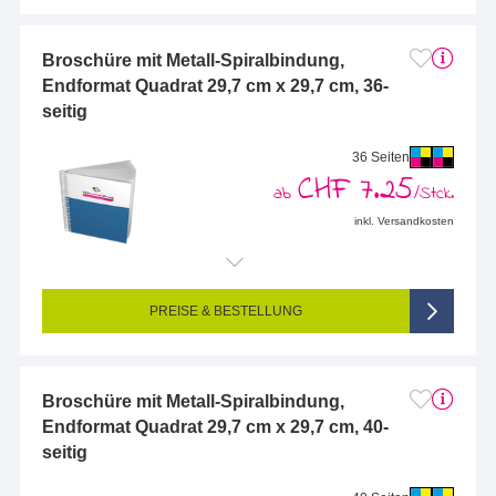
Broschüre mit Metall-Spiralbindung,
Endformat Quadrat 29,7 cm x 29,7 cm, 36-
seitig
36 Seiten
CHF 7.25
ab
/Stck.
inkl. Versandkosten
Endformat (bedruckte Fläche):
297 x 297 mm
Seitigkeit:
36-seitig (Vorderseite und Rückseite bedruckt)
Farbigkeit:
4/4-farbig CMYK (vollfarbig bedruckt)
PREISE & BESTELLUNG
Broschüre mit Metall-Spiralbindung,
Endformat Quadrat 29,7 cm x 29,7 cm, 40-
seitig