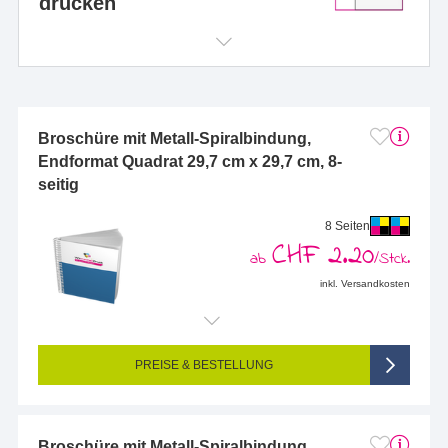
drucken
Broschüre mit Metall-Spiralbindung,
Endformat Quadrat 29,7 cm x 29,7 cm, 8-
seitig
8 Seiten
CHF 2.20
ab
/Stck.
inkl. Versandkosten
Endformat (bedruckte Fläche):
297 x 297 mm
Seitigkeit:
8-seitig (Vorderseite und Rückseite bedruckt)
Farbigkeit:
4/4-farbig CMYK (vollfarbig bedruckt)
PREISE & BESTELLUNG
Broschüre mit Metall-Spiralbindung,