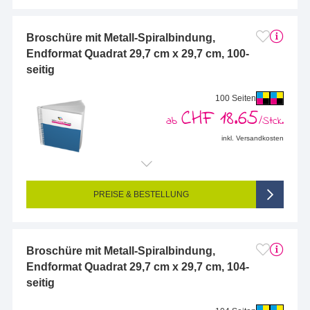
Broschüre mit Metall-Spiralbindung,
Endformat Quadrat 29,7 cm x 29,7 cm, 100-
seitig
100 Seiten
CHF 18.65
ab
/Stck.
inkl. Versandkosten
Endformat (bedruckte Fläche):
297 x 297 mm
Seitigkeit:
100-seitig (Vorderseite und Rückseite bedruckt)
Farbigkeit:
4/4-farbig CMYK (vollfarbig bedruckt)
PREISE & BESTELLUNG
Broschüre mit Metall-Spiralbindung,
Endformat Quadrat 29,7 cm x 29,7 cm, 104-
seitig