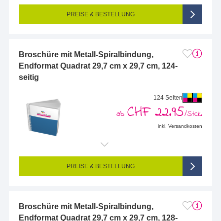
Seitigkeit:
120-seitig (Vorderseite und Rückseite bedruckt)
Farbigkeit:
4/4-farbig CMYK (vollfarbig bedruckt)
PREISE & BESTELLUNG
Broschüre mit Metall-Spiralbindung,
Endformat Quadrat 29,7 cm x 29,7 cm, 124-
seitig
124 Seiten
CHF 22.95
ab
/Stck.
inkl. Versandkosten
Endformat (bedruckte Fläche):
297 x 297 mm
Seitigkeit:
124-seitig (Vorderseite und Rückseite bedruckt)
Farbigkeit:
4/4-farbig CMYK (vollfarbig bedruckt)
PREISE & BESTELLUNG
Broschüre mit Metall-Spiralbindung,
Endformat Quadrat 29,7 cm x 29,7 cm, 128-