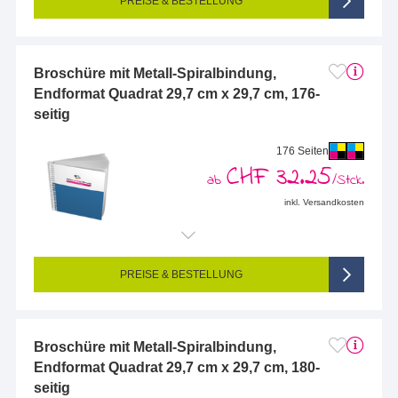
PREISE & BESTELLUNG
Broschüre mit Metall-Spiralbindung,
Endformat Quadrat 29,7 cm x 29,7 cm, 176-
seitig
176 Seiten
CHF 32.25
ab
/Stck.
inkl. Versandkosten
Endformat (bedruckte Fläche):
297 x 297 mm
Seitigkeit:
176-seitig (Vorderseite und Rückseite bedruckt)
Farbigkeit:
4/4-farbig CMYK (vollfarbig bedruckt)
PREISE & BESTELLUNG
Broschüre mit Metall-Spiralbindung,
Endformat Quadrat 29,7 cm x 29,7 cm, 180-
seitig