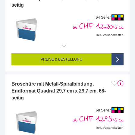
seitig
64 Seiten
CHF 12.20
ab
/Stck.
inkl. Versandkosten
Endformat (bedruckte Fläche):
297 x 297 mm
Seitigkeit:
64-seitig (Vorderseite und Rückseite bedruckt)
Farbigkeit:
4/4-farbig CMYK (vollfarbig bedruckt)
PREISE & BESTELLUNG
Broschüre mit Metall-Spiralbindung,
Endformat Quadrat 29,7 cm x 29,7 cm, 68-
seitig
68 Seiten
CHF 12.95
ab
/Stck.
inkl. Versandkosten