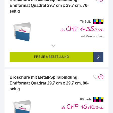
Endformat Quadrat 29,7 cm x 29,7 cm, 76-
seitig
76 Seiten
CHF 14.35
ab
/Stck.
inkl. Versandkosten
Endformat (bedruckte Fläche):
297 x 297 mm
Seitigkeit:
76-seitig (Vorderseite und Rückseite bedruckt)
Farbigkeit:
4/4-farbig CMYK (vollfarbig bedruckt)
PREISE & BESTELLUNG
Broschüre mit Metall-Spiralbindung,
Endformat Quadrat 29,7 cm x 29,7 cm, 80-
seitig
80 Seiten
CHF 15.10
ab
/Stck.