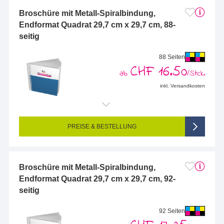
Broschüre mit Metall-Spiralbindung,
Endformat Quadrat 29,7 cm x 29,7 cm, 88-
seitig
88 Seiten
CHF 16.50
ab
/Stck.
inkl. Versandkosten
Endformat (bedruckte Fläche):
297 x 297 mm
Seitigkeit:
88-seitig (Vorderseite und Rückseite bedruckt)
Farbigkeit:
4/4-farbig CMYK (vollfarbig bedruckt)
PREISE & BESTELLUNG
Broschüre mit Metall-Spiralbindung,
Endformat Quadrat 29,7 cm x 29,7 cm, 92-
seitig
92 Seiten