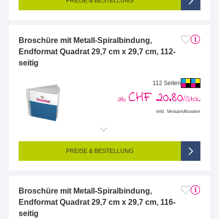
PREISE & BESTELLUNG
Broschüre mit Metall-Spiralbindung,
Endformat Quadrat 29,7 cm x 29,7 cm, 112-
seitig
112 Seiten
CHF 20.80
ab
/Stck.
inkl. Versandkosten
Endformat (bedruckte Fläche):
297 x 297 mm
Seitigkeit:
112-seitig (Vorderseite und Rückseite bedruckt)
Farbigkeit:
4/4-farbig CMYK (vollfarbig bedruckt)
PREISE & BESTELLUNG
Broschüre mit Metall-Spiralbindung,
Endformat Quadrat 29,7 cm x 29,7 cm, 116-
seitig