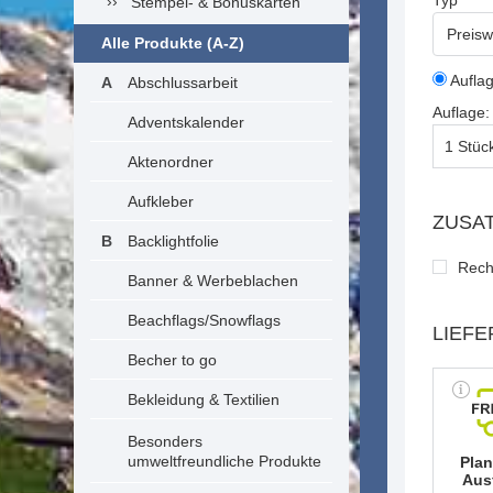
Typ
Stempel- & Bonuskarten
Preisw
Alle Produkte (A-Z)
Aufla
Abschlussarbeit
Auflage:
Adventskalender
Aktenordner
Aufkleber
ZUSA
Backlightfolie
Rech
Banner & Werbeblachen
Beachflags/Snowflags
LIEFE
Becher to go
Bekleidung & Textilien
Besonders
umweltfreundliche Produkte
Pla
Aus