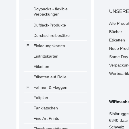
Doypacks - flexible
UNSERE
Verpackungen
Alle Produ
Duftlack-Produkte
Bücher
Durchschreibesätze
Etiketten
Einladungskarten
Neue Prod
Eintrittskarten
Same Day 
Verpackun
Etiketten
Werbeartik
Etiketten auf Rolle
Fahnen & Flaggen
Faltplan
WIRmach
Fanklatschen
Sihlbruggs
Fine Art Prints
6340 Baar
Schweiz
Flaschenanhänger