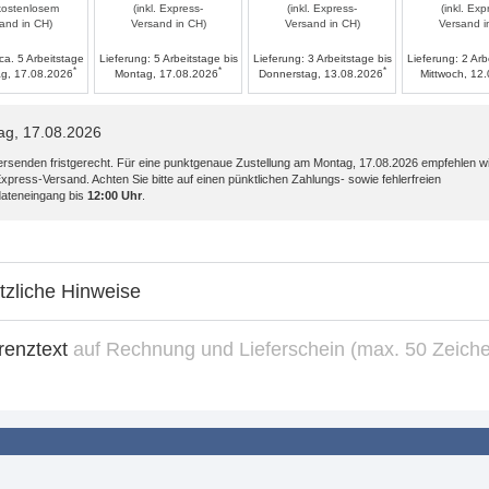
 kostenlosem
(inkl. Express-
(inkl. Express-
(inkl. Exp
and in CH)
Versand in CH)
Versand in CH)
Versand i
ca. 5 Arbeitstage
Lieferung:
5 Arbeitstage bis
Lieferung:
3 Arbeitstage bis
Lieferung:
2 Arb
*
*
*
g, 17.08.2026
Montag, 17.08.2026
Donnerstag, 13.08.2026
Mittwoch, 12
ag, 17.08.2026
versenden fristgerecht. Für eine punktgenaue Zustellung am
Montag, 17.08.2026
empfehlen wi
xpress-Versand. Achten Sie bitte auf einen pünktlichen Zahlungs- sowie fehlerfreien
ateneingang bis
12:00 Uhr
.
tzliche Hinweise
renztext
auf Rechnung und Lieferschein (max. 50 Zeich