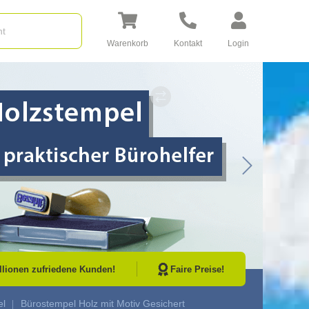
Warenkorb
Kontakt
Login
Go to Next Sli
illionen zufriedene Kunden!
Faire Preise!
el
Bürostempel Holz mit Motiv Gesichert