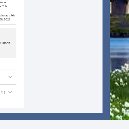
ress-
n CH)
eitstage bis
*
.08.2026
r Ihnen
en)