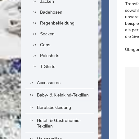
Jacken
Transf
sowohl
Badehosen
unsere 
Regenbekleidung
beispie
als
per
Socken
die Sw
Caps
Übrige
Poloshirts
T-Shirts
Accessoires
Baby- & Kleinkind-Textilien
Berufsbekleidung
Hotel- & Gastronomie-
Textilien