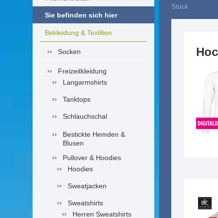
Stück
Sie befinden sich hier
Bekleidung & Textilien
Hoc
Socken
Freizeitkleidung
Langarmshirts
Tanktops
Schlauchschal
Bestickte Hemden &
Blusen
Pullover & Hoodies
Hoodies
Sweatjacken
Sweatshirts
Herren Sweatshirts