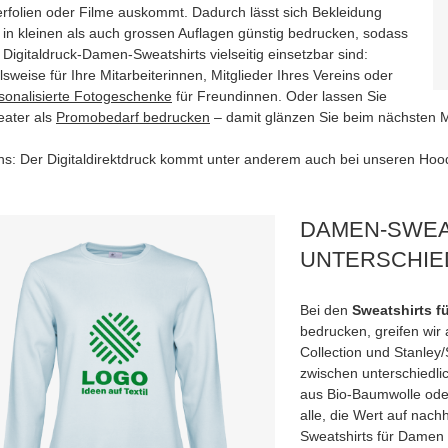
erfolien oder Filme auskommt. Dadurch lässt sich Bekleidung
 in kleinen als auch grossen Auflagen günstig bedrucken, sodass
Digitaldruck-Damen-Sweatshirts vielseitig einsetzbar sind:
lsweise für Ihre Mitarbeiterinnen, Mitglieder Ihres Vereins oder
sonalisierte Fotogeschenke
für Freundinnen. Oder lassen Sie
eater als
Promobedarf bedrucken
– damit glänzen Sie beim nächsten 
ns: Der Digitaldirektdruck kommt unter anderem auch bei unseren Hoo
DAMEN-SWEA
UNTERSCHIE
Bei den
Sweatshirts f
bedrucken, greifen wir
Collection und Stanley
zwischen unterschiedl
aus Bio-Baumwolle oder
alle, die Wert auf nac
Sweatshirts für Damen 