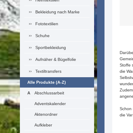
Heimtextilien
Bekleidung nach Marke
Fototextilien
Schuhe
Sportbekleidung
Darübe
Gemein
Aufnäher & Bügelfolie
Stoffe 
Textiltransfers
die Wa
Selbst
Alle Produkte (A-Z)
wunder
Zudem 
Abschlussarbeit
angene
Adventskalender
Schon 
Aktenordner
die Va
Aufkleber