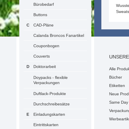
Bürobedarf
Wusste
Sweats
Buttons
CAD-Pläne
Calanda Broncos Fanartikel
Couponbogen
Couverts
UNSERE
Doktorarbeit
Alle Produ
Bücher
Doypacks - flexible
Verpackungen
Etiketten
Duftlack-Produkte
Neue Prod
Same Day 
Durchschreibesätze
Verpackun
Einladungskarten
Werbeartik
Eintrittskarten