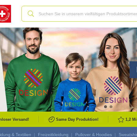
Slide
nloser Versand!
Same Day Produktion!
1,2 M
idung & Textilien
Freizeitkleidung
Pullover & Hoodies
Sweatshir