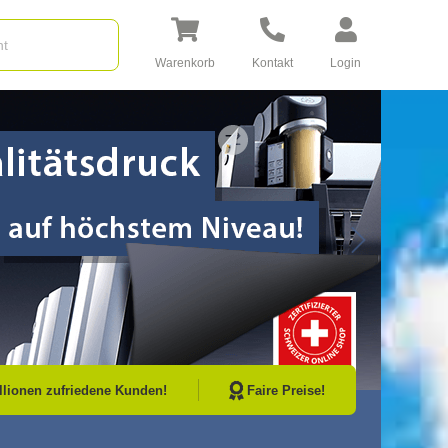
Warenkorb
Kontakt
Login
Go to Next Sli
illionen zufriedene Kunden!
Faire Preise!