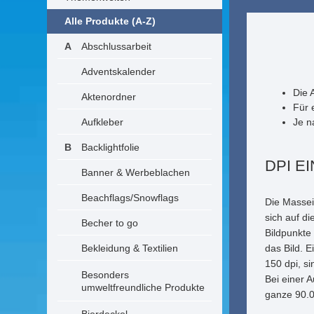
Alle Produkte (A-Z)
Abschlussarbeit
Adventskalender
Die 
Aktenordner
Für 
Aufkleber
Je n
Backlightfolie
DPI E
Banner & Werbeblachen
Beachflags/Snowflags
Die Massei
sich auf di
Becher to go
Bildpunkte 
Bekleidung & Textilien
das Bild. E
150 dpi, s
Besonders
Bei einer A
umweltfreundliche Produkte
ganze 90.0