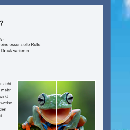
i?
ng.
 eine essenzielle Rolle.
Druck variieren.
bezieht
e mehr
wirkt
lsweise
nden.
it