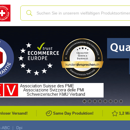
Slide
nloser Versand!
Same Day Produktion!
1,2 M
k-ABC
Dpi