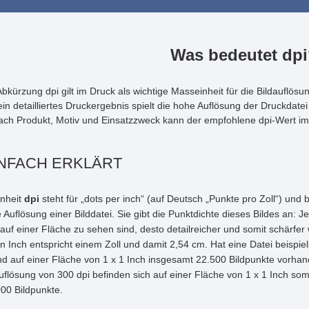
Was bedeutet dp
Abkürzung dpi gilt im Druck als wichtige Masseinheit für die Bildauflösu
ein detailliertes Druckergebnis spielt die hohe Auflösung der Druckdatei
ach Produkt, Motiv und Einsatzzweck kann der empfohlene dpi-Wert im 
INFACH ERKLÄRT
nheit
dpi
steht für „dots per inch“ (auf Deutsch „Punkte pro Zoll“) und 
e Auflösung einer Bilddatei. Sie gibt die Punktdichte dieses Bildes an: J
auf einer Fläche zu sehen sind, desto detailreicher und somit schärfer 
in Inch entspricht einem Zoll und damit 2,54 cm. Hat eine Datei beispie
ind auf einer Fläche von 1 x 1 Inch insgesamt 22.500 Bildpunkte vorha
uflösung von 300 dpi befinden sich auf einer Fläche von 1 x 1 Inch som
00 Bildpunkte.