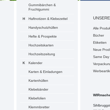
Gummibärchen &
Fruchtgummi
UNSERE
Haftnotizen & Klebezettel
Handyschutzhüllen
Alle Produ
Bücher
Hefte & Prospekte
Etiketten
Hochzeitskarten
Neue Prod
Hochzeitszeitung
Same Day 
Kalender
Verpackun
Werbeartik
Karten & Einladungen
Kartenhüllen
Klebebänder
WIRmach
Klebefolien
Sihlbruggs
Klemmbretter