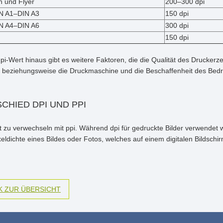
n und Flyer
200–300 dpi
IN A1–DIN A3
150 dpi
IN A4–DIN A6
300 dpi
150 dpi
pi-Wert hinaus gibt es weitere Faktoren, die die Qualität des Drucker
 beziehungsweise die Druckmaschine und die Beschaffenheit des Bedr
CHIED DPI UND PPI
ht zu verwechseln mit ppi. Während dpi für gedruckte Bilder verwendet wi
xeldichte eines Bildes oder Fotos, welches auf einem digitalen Bildschi
 ZUR ÜBERSICHT