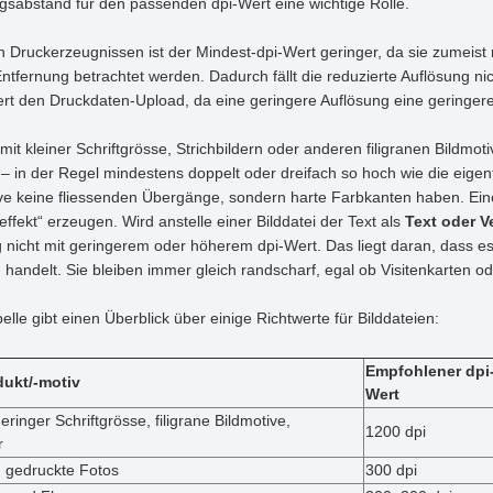
gsabstand für den passenden dpi-Wert eine wichtige Rolle.
n Druckerzeugnissen ist der Mindest-dpi-Wert geringer, da sie zumeist
tfernung betrachtet werden. Dadurch fällt die reduzierte Auflösung nic
tert den Druckdaten-Upload, da eine geringere Auflösung eine geringere 
mit kleiner Schriftgrösse, Strichbildern oder anderen filigranen Bildm
 in der Regel mindestens doppelt oder dreifach so hoch wie die eigentl
ive keine fliessenden Übergänge, sondern harte Farbkanten haben. Ei
fekt“ erzeugen. Wird anstelle einer Bilddatei der Text als
Text oder V
g nicht mit geringerem oder höherem dpi-Wert. Das liegt daran, dass 
 handelt. Sie bleiben immer gleich randscharf, egal ob Visitenkarten
lle gibt einen Überblick über einige Richtwerte für Bilddateien:
Empfohlener dpi
ukt/-motiv
Wert
eringer Schriftgrösse, filigrane Bildmotive,
1200 dpi
r
 gedruckte Fotos
300 dpi