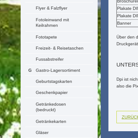
Broschüre
Flyer & Falzflyer
Plakate D
Plakate D
Fotoleinwand mit
Banner
Keilrahmen
Fototapete
Über den d
Druckgerät
Freizeit- & Reisetaschen
Fussabstreifer
UNTERS
Gastro-Lagersortiment
Dpi ist nic
Geburtstagskarten
also die Pi
Geschenkpapier
Getränkedosen
(bedruckt)
ZURÜCK
Getränkekarten
Gläser