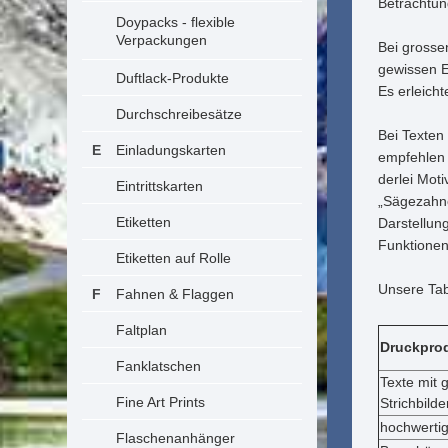
Betrachtun
Doypacks - flexible
Verpackungen
Bei grosse
gewissen En
Duftlack-Produkte
Es erleich
Durchschreibesätze
Bei Texten 
Einladungskarten
empfehlen –
derlei Mot
Eintrittskarten
„Sägezahnef
Etiketten
Darstellun
Funktionen
Etiketten auf Rolle
Unsere Tabe
Fahnen & Flaggen
Faltplan
Druckprod
Fanklatschen
Texte mit g
Fine Art Prints
Strichbilde
hochwertig
Flaschenanhänger