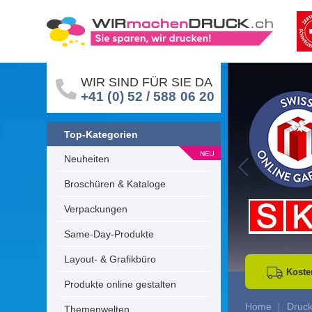
WIR SIND FÜR SIE DA
+41 (0) 52 / 588 06 20
Top-Kategorien
Neuheiten
Go to Previous 
Broschüren & Kataloge
Verpackungen
Same-Day-Produkte
Layout- & Grafikbüro
Koste
Produkte online gestalten
Home
Druc
Themenwelten