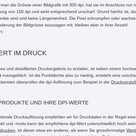
 man die Grösse einer Bildgrafik mit 300 dpi, hat sie im Anschluss nur 
sung von 150 dpi und wirkt entsprechend unscharf. Grund hierfür ist, d
punkte sind und keine Längeneinheit. Die Pixel schrumpfen oder wachse
nderung der Bildgrösse sozusagen mit, bleiben aber in ihrer Anzahl
t.
ERT IM DRUCK
nes und detailliertes Druckergebnis zu erzielen, ist neben einem hoch
i
massgeblich. Ist die Punktdichte also zu niedrig, entsteht eine unsch
ckereien überprüfen die dpi-Auflösung zum Beispiel in der
Druckvorstuf
RODUKTE UND IHRE DPI-WERTE
ptimale Druckauflösung empfehlen wir für Druckdaten in der Regel ein
kt und -motiv kann der empfohlene dpi-Wert unterschiedlich hoch sei
 drucken
, ist dieser etwa ein anderer, als wenn Sie grossformatige
Werb