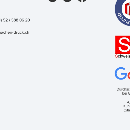
0) 52 / 588 06 20
machen-druck.ch
Durchsc
bei 
4
Kun
(St