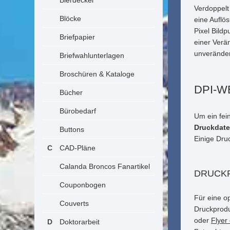
Bierdeckel
Verdoppelt
Blöcke
eine Auflö
Pixel Bild
Briefpapier
einer Verä
unveränder
Briefwahlunterlagen
Broschüren & Kataloge
DPI-W
Bücher
Bürobedarf
Um ein fei
Druckdate
Buttons
Einige Dru
CAD-Pläne
Calanda Broncos Fanartikel
DRUCKP
Couponbogen
Für eine o
Couverts
Druckprodu
oder
Flyer
Doktorarbeit