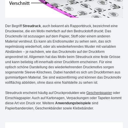
Der Begriff
Streudruck
, auch bekannt als Rapportdruck, bezeichnet eine
Druckweise, die ein Motiv mehrfach auf den Bedruckstoff druckt. Das
Druckmotiv ist sozusagen auf dem Papier, Stoff oder einem anderen
Material verstreut. Es kann als Endlosmuster zu sehen sein, das sich
regelmässig wiederholt, oder als wiederkehrendes Muster mit variablen
Abständen – je nachdem, wie das Druckmotiv auf der Druckform
angeordnet ist. Allgemein hat das Motiv beim Streudruck eine feste Grösse
und kann beliebig oft innerhalb einer Druckform erscheinen. Für eine
optisch schöne Darstellung des wiederkehrenden Druckmotivs sorgen
sogenannte Sleeve-Klischees. Dabei handelt es sich um Druckformen aus
gummiartigem Material. Sie sind walzenförmig und können das Druckmotiv
vollflächig abbilden, ohne dass eine Nahtstelle zu sehen ist.
Streudruck erscheint häufig auf Druckprodukten wie
Geschenkpapier
oder
Einschlagpapier. Auch auf Kartonagen, Verpackungen oder Tapeten kommt
diese Art von Druck vor. Weitere
Anwendungsbeispiele
sind
Papierbanderolen, Geschenkbänder sowie Klebebänder.