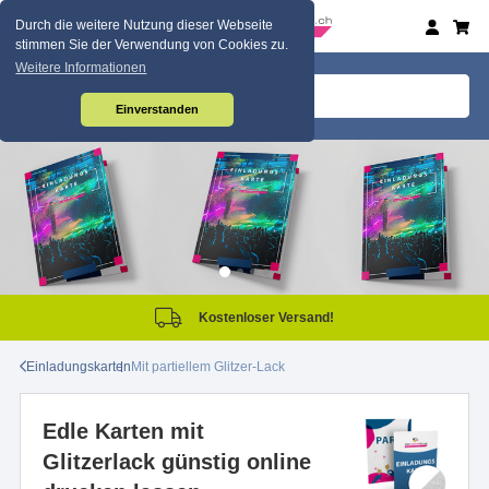
Durch die weitere Nutzung dieser Webseite
stimmen Sie der Verwendung von Cookies zu.
Weitere Informationen
Einverstanden
Kostenloser Versand!
Einladungskarten
Mit partiellem Glitzer-Lack
Edle Karten mit
Glitzerlack günstig online