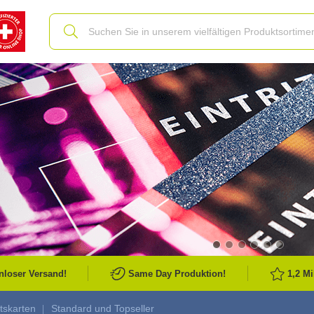
Slide
nloser Versand!
Same Day Produktion!
1,2 M
ttskarten
Standard und Topseller