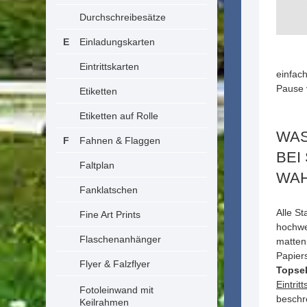
Durchschreibesätze
Einladungskarten
Eintrittskarten
einfac
Pause 
Etiketten
Etiketten auf Rolle
WAS
Fahnen & Flaggen
BEI
Faltplan
WAH
Fanklatschen
Alle St
Fine Art Prints
hochwe
Flaschenanhänger
matten
Papier
Flyer & Falzflyer
Topsel
Eintrit
Fotoleinwand mit
beschr
Keilrahmen