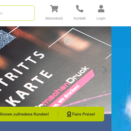
Warenkorb
Kontakt
Login
Go to Next Sli
illionen zufriedene Kunden!
Faire Preise!