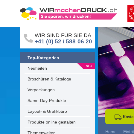
WIR SIND FÜR SIE DA
+41 (0) 52 / 588 06 20
Top-Kategorien
Neuheiten
Go to Previous 
Broschüren & Kataloge
Verpackungen
Same-Day-Produkte
Layout- & Grafikbüro
Koste
Produkte online gestalten
Home
Eintri
Themenwelten