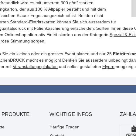
freundlich wird es mit unserem 300 g/m² starken
ingkarton, der aus 100 % Altpapier besteht und mit dem
zeichen Blauer Engel ausgezeichnet ist. Bei den nicht
erten Standard-Eintrittskarten können Sie sich ausserdem für
ualitätsdruck mit Folienkaschierung entscheiden. Sollten Ihnen diese Op
m Onlineshop alternativ Eintrittskarten aus der Kategorie
Spezial & Exk
röse Stimmung sorgen.
b Sie ein kleines oder ein grosses Event planen und nur 25
Eintrittska
henDRUCK macht es möglich! Denken Sie ausserdem unbedingt daran,
er mit
Veranstaltungsplakaten
und selbst gestalteten
Flyern
neugierig 
 PRODUKTE
WICHTIGE INFOS
ZAHL
kte
Häufige Fragen
Kontakt