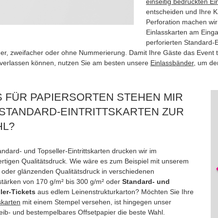
einseitig bedruckten Ein
entscheiden und Ihre 
Perforation machen wir
Einlasskarten am Einga
perforierten Standard-Ei
her, zweifacher oder ohne Nummerierung. Damit Ihre Gäste das Event tr
verlassen können, nutzen Sie am besten unsere
Einlassbänder
, um de
 FÜR PAPIERSORTEN STEHEN MIR
 STANDARD-EINTRITTSKARTEN ZUR
L?
andard- und Topseller-Eintrittskarten drucken wir im
rtigen Qualitätsdruck. Wie wäre es zum Beispiel mit unserem
 oder glänzenden Qualitätsdruck in verschiedenen
stärken von 170 g/m² bis 300 g/m² oder
Standard- und
ler-Tickets
aus edlem Leinenstrukturkarton? Möchten Sie Ihre
tskarten
mit einem Stempel versehen, ist hingegen unser
eib- und bestempelbares Offsetpapier die beste Wahl.