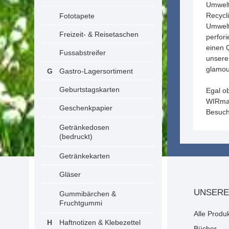
Umwelt
Recycl
Fototapete
Umwelt
Freizeit- & Reisetaschen
perfori
einen Q
Fussabstreifer
unsere
glamou
Gastro-Lagersortiment
Geburtstagskarten
Egal o
WIRmac
Geschenkpapier
Besuch
Getränkedosen
(bedruckt)
Getränkekarten
Gläser
UNSERE
Gummibärchen &
Fruchtgummi
Alle Produ
Haftnotizen & Klebezettel
Bücher