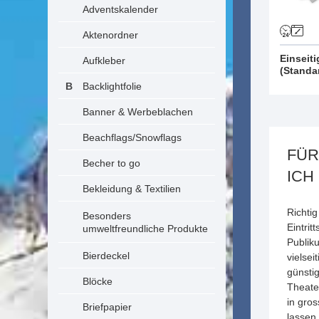
Adventskalender
Aktenordner
Einseit
Aufkleber
(Standa
Backlightfolie
Banner & Werbeblachen
Beachflags/Snowflags
FÜR
Becher to go
ICH
Bekleidung & Textilien
Richti
Besonders
Eintrit
umweltfreundliche Produkte
Publik
Bierdeckel
vielsei
günsti
Blöcke
Theate
in gros
Briefpapier
lassen