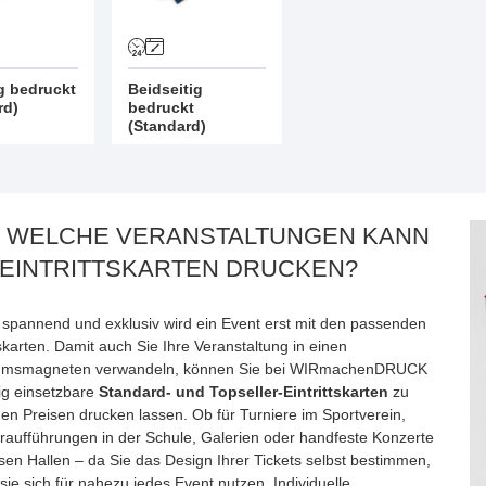
ig bedruckt
Beidseitig
rd)
bedruckt
(Standard)
 WELCHE VERANSTALTUNGEN KANN
 EINTRITTSKARTEN DRUCKEN?
g spannend und exklusiv wird ein Event erst mit den passenden
tskarten. Damit auch Sie Ihre Veranstaltung in einen
umsmagneten verwandeln, können Sie bei WIRmachenDRUCK
tig einsetzbare
Standard- und Topseller-Eintrittskarten
zu
gen Preisen drucken lassen. Ob für Turniere im Sportverein,
raufführungen in der Schule, Galerien oder handfeste Konzerte
sen Hallen – da Sie das Design Ihrer Tickets selbst bestimmen,
 sie sich für nahezu jedes
Event
nutzen. Individuelle