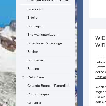
umweltfreundliche Produkte
Bierdeckel
Blöcke
Briefpapier
Briefwahlunterlagen
WIE
Broschüren & Kataloge
WIR
Bücher
Haben 
Bürobedarf
haben 
Softwa
Buttons
gerne 
Druckd
CAD-Pläne
Calanda Broncos Fanartikel
Wenn Si
sogar 
Couponbogen
Sie ei
den Gr
Couverts