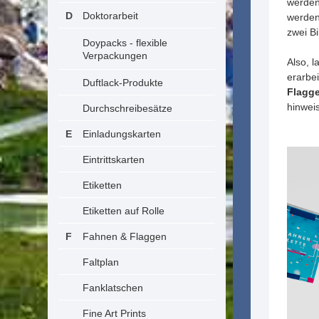
werden
Doktorarbeit
werden
zwei B
Doypacks - flexible
Verpackungen
Also, 
erarbe
Duftlack-Produkte
Flagg
hinwei
Durchschreibesätze
Einladungskarten
Eintrittskarten
Etiketten
Etiketten auf Rolle
Fahnen & Flaggen
Faltplan
Fanklatschen
Fine Art Prints