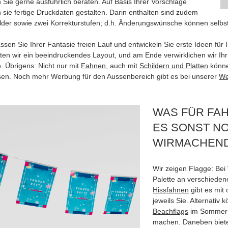
 Sie gerne ausführlich beraten. Auf Basis Ihrer Vorschläge
 sie fertige Druckdaten gestalten. Darin enthalten sind zudem
ilder sowie zwei Korrekturstufen; d.h. Änderungswünsche können selbstv
lassen Sie Ihrer Fantasie freien Lauf und entwickeln Sie erste Ideen f
iten wir ein beeindruckendes Layout, und am Ende verwirklichen wir Ih
e
. Übrigens: Nicht nur mit
Fahnen
, auch mit
Schildern und Platten
könne
sen. Noch mehr Werbung für den Aussenbereich gibt es bei unserer
We
WAS FÜR FA
ES SONST NO
WIRMACHEN
Wir zeigen Flagge: Be
Palette an verschieden
Hissfahnen
gibt es mit
jeweils Sie. Alternativ
Beachflags
im Sommer
machen. Daneben biet