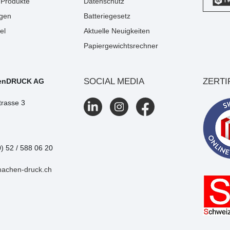
Produkte
Datenschutz
gen
Batteriegesetz
el
Aktuelle Neuigkeiten
Papiergewichtsrechner
SOCIAL MEDIA
ZERTI
enDRUCK AG
trasse 3
0) 52 / 588 06 20
machen-druck.ch