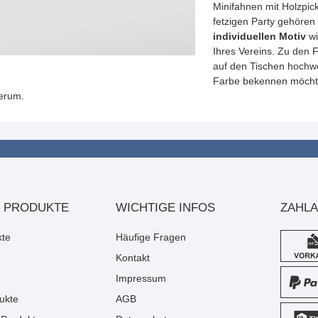
Minifahnen mit Holzpic
fetzigen Party gehöre
individuellen Motiv
w
Ihres Vereins. Zu den 
auf den Tischen hochw
Farbe bekennen möchte
herum.
 PRODUKTE
WICHTIGE INFOS
ZAHL
kte
Häufige Fragen
Kontakt
Impressum
ukte
AGB