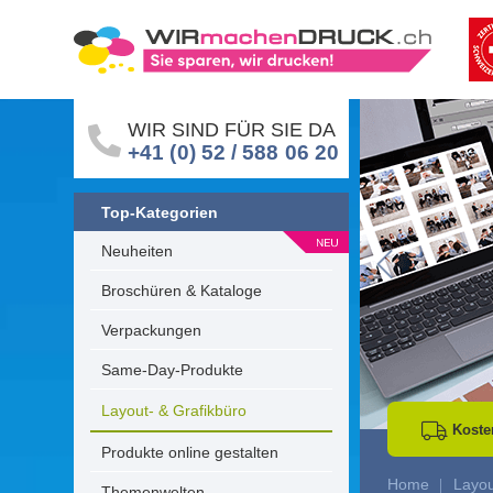
WIR SIND FÜR SIE DA
+41 (0) 52 / 588 06 20
Top-Kategorien
Neuheiten
Go to Previous 
Broschüren & Kataloge
Verpackungen
Same-Day-Produkte
Layout- & Grafikbüro
Koste
Produkte online gestalten
Home
Layou
Themenwelten