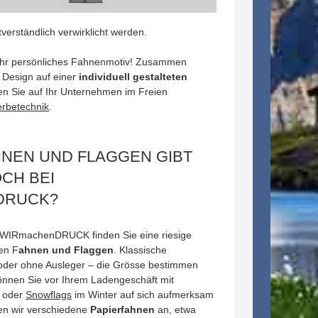
erständlich verwirklicht werden.
ür Ihr persönliches Fahnenmotiv! Zusammen
r Design auf einer
individuell gestalteten
n Sie auf Ihr Unternehmen im Freien
rbetechnik
.
HNEN UND FLAGGEN GIBT
CH BEI
DRUCK?
i WIRmachenDRUCK finden Sie eine riesige
en F
ahnen und Flaggen
. Klassische
 oder ohne Ausleger – die Grösse bestimmen
 können Sie vor Ihrem Ladengeschäft mit
 oder
Snowflags
im Winter auf sich aufmerksam
en wir verschiedene
Papierfahnen
an, etwa