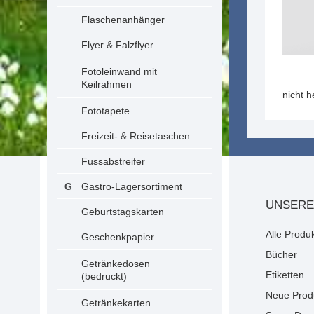
Flaschenanhänger
Flyer & Falzflyer
Fotoleinwand mit
Keilrahmen
nicht 
Fototapete
Freizeit- & Reisetaschen
Fussabstreifer
Gastro-Lagersortiment
UNSERE
Geburtstagskarten
Alle Produ
Geschenkpapier
Bücher
Getränkedosen
Etiketten
(bedruckt)
Neue Prod
Getränkekarten