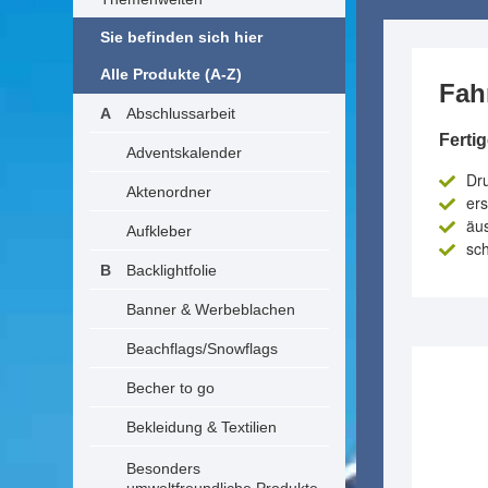
Sie befinden sich hier
Alle Produkte (A-Z)
Fah
Abschlussarbeit
Ferti
Adventskalender
Dr
Aktenordner
ers
äus
Aufkleber
sch
Backlightfolie
Banner & Werbeblachen
Beachflags/Snowflags
Becher to go
Bekleidung & Textilien
Besonders