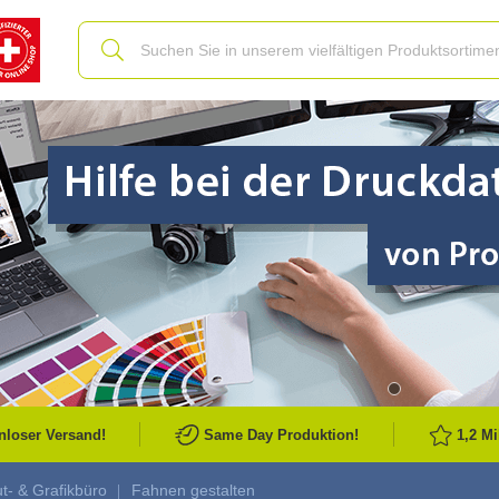
Slide
nloser Versand!
Same Day Produktion!
1,2 M
t- & Grafikbüro
Fahnen gestalten