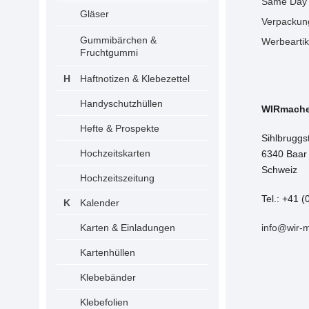
Same Day 
Gläser
Verpackun
Gummibärchen &
Werbeartik
Fruchtgummi
Haftnotizen & Klebezettel
Handyschutzhüllen
WIRmach
Hefte & Prospekte
Sihlbruggs
Hochzeitskarten
6340 Baar
Schweiz
Hochzeitszeitung
Tel.: +41 (
Kalender
Karten & Einladungen
info@wir-
Kartenhüllen
Klebebänder
Klebefolien