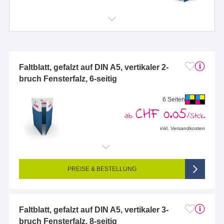
Faltblatt, gefalzt auf DIN A5, vertikaler 2-
bruch Fensterfalz, 6-seitig
6 Seiten
CHF 0.05
ab
/Stck.
inkl. Versandkosten
Endformat (bedruckte Fläche):
297 x 210 mm (DIN A4)
Seitigkeit:
6-seitig (Vorderseite und Rückseite bedruckt)
Farbigkeit:
4/4-farbig CMYK (vollfarbig bedruckt)
PREISE & BESTELLUNG
Faltblatt, gefalzt auf DIN A5, vertikaler 3-
bruch Fensterfalz, 8-seitig