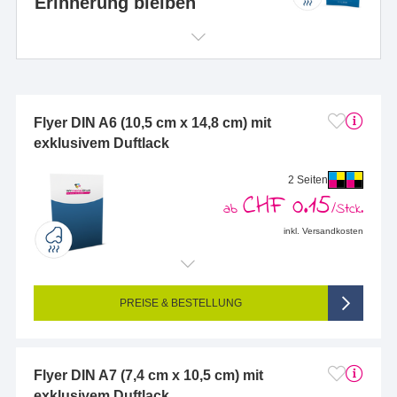
Erinnerung bleiben
Flyer DIN A6 (10,5 cm x 14,8 cm) mit
exklusivem Duftlack
2 Seiten
CHF 0.15
ab
/Stck.
inkl. Versandkosten
Endformat (bedruckte Fläche):
105 x 148 mm (DIN A6)
Seitigkeit:
2-seitig (Vorderseite und Rückseite bedruckt)
Farbigkeit:
4/4-farbig CMYK (vollfarbig bedruckt)
PREISE & BESTELLUNG
Flyer DIN A7 (7,4 cm x 10,5 cm) mit
exklusivem Duftlack