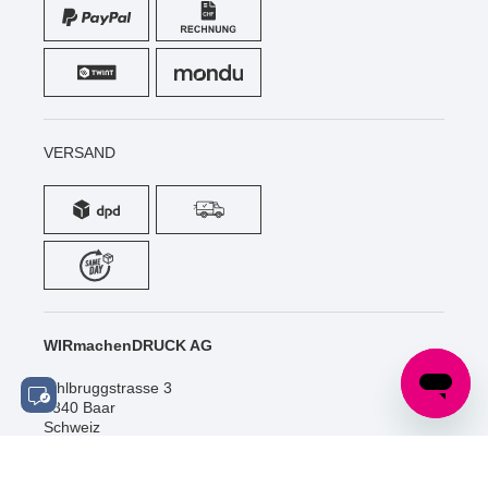
VERSAND
WIRmachenDRUCK AG
Sihlbruggstrasse 3
6340 Baar
Schweiz
Tel.: +41 (0) 52 / 588 06 20