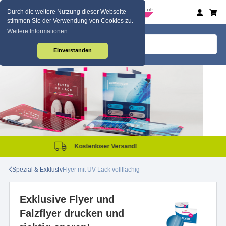
Durch die weitere Nutzung dieser Webseite
stimmen Sie der Verwendung von Cookies zu.
Weitere Informationen
Einverstanden
Same Day Produktion!
Spezial & Exklusiv
Flyer mit UV-Lack vollflächig
Exklusive Flyer und
Falzflyer drucken und