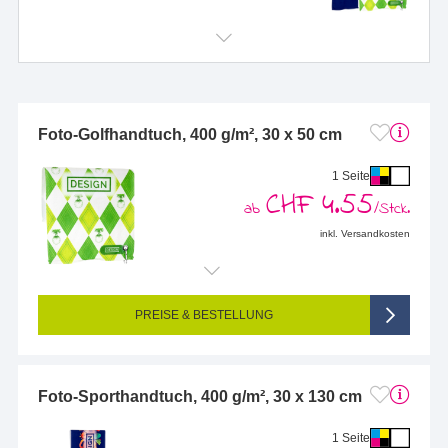
Foto-Golfhandtuch, 400 g/m², 30 x 50 cm
1 Seite
CHF 4.55
ab
/Stck.
inkl. Versandkosten
Endformat (bedruckte Fläche):
300 x 500 mm
Seitigkeit:
1-seitig (Vorderseite bedruckt, Rückseite unbedruckt)
Farbigkeit:
4/0-farbig CMYK (vollfarbig bedruckt)
PREISE & BESTELLUNG
Foto-Sporthandtuch, 400 g/m², 30 x 130 cm
1 Seite