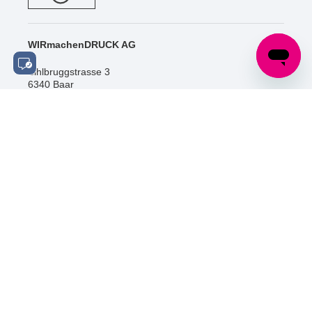
WIRmachenDRUCK AG
Sihlbruggstrasse 3
6340 Baar
Schweiz
Tel.: +41 (0) 52 / 588 06 20
info@wir-machen-druck.ch
SOCIAL MEDIA
ZERTIFIZIERUNGEN