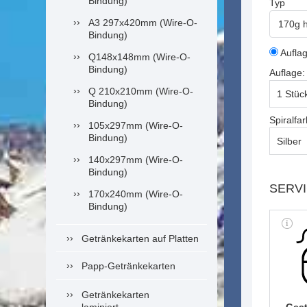
Bindung)
Typ
A3 297x420mm (Wire-O-
170g h
Bindung)
Aufla
Q148x148mm (Wire-O-
Bindung)
Auflage:
Q 210x210mm (Wire-O-
Bindung)
Spiralfar
105x297mm (Wire-O-
Bindung)
140x297mm (Wire-O-
Bindung)
SERV
170x240mm (Wire-O-
Bindung)
Getränkekarten auf Platten
Papp-Getränkekarten
Getränkekarten