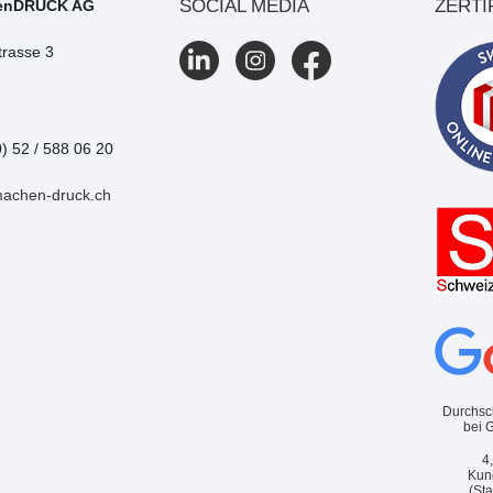
SOCIAL MEDIA
ZERTI
enDRUCK AG
trasse 3
0) 52 / 588 06 20
machen-druck.ch
Durchsc
bei 
4
Kun
(St