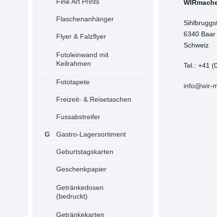
Fine Art Prints
WIRmach
Flaschenanhänger
Sihlbruggs
6340 Baar
Flyer & Falzflyer
Schweiz
Fotoleinwand mit
Keilrahmen
Tel.: +41 (
Fototapete
info@wir-
Freizeit- & Reisetaschen
Fussabstreifer
Gastro-Lagersortiment
Geburtstagskarten
Geschenkpapier
Getränkedosen
(bedruckt)
Getränkekarten