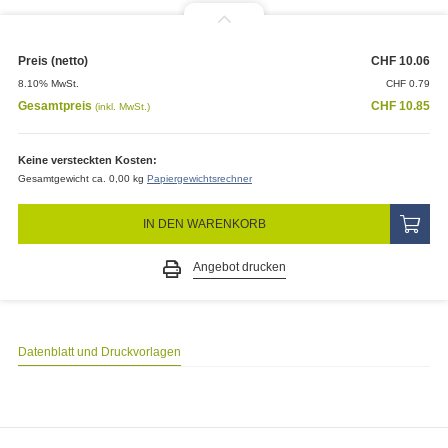
Preis (netto)
CHF
10.06
8.10% MwSt.
CHF
0.79
Gesamtpreis
CHF
10.85
(inkl. MwSt.)
Keine versteckten Kosten:
Gesamtgewicht ca. 0,00 kg
Papiergewichtsrechner
IN DEN WARENKORB
Angebot drucken
Datenblatt und Druckvorlagen