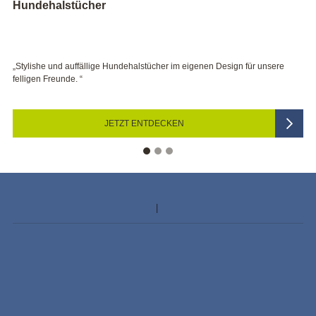
Kerzen
cher im eigenen Design für unsere
„Bei Hochzeit, Taufe und Co sorgen Si
festliche Stimmung.“
ECKEN
JETZT DEKO