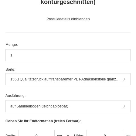
konturgeschnitten)
Produktdetails einblenden
Menge:
Sorte:
155µ Qualitätsdruck auf transparenter PET-Adhäsionsfolie glänzend (clear grip film) ohne Weissdruck
Ausführung:
auf Sammelbogen (leicht ablösbar)
Geben Sie Ihr Endformat an (freies Format):
Breite:
cm
x
Höhe:
cm