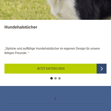
Kerzen
ehalstücher im eigenen Design für unsere
„Bei Hochzeit, Taufe und Co s
festliche Stimmung.“
T ENTDECKEN
JETZ