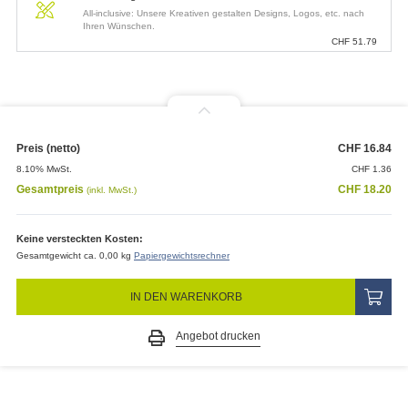
All-inclusive: Unsere Kreativen gestalten Designs, Logos, etc. nach
Ihren Wünschen.
CHF
51.79
Preis (netto)
CHF
16.84
8.10% MwSt.
CHF
1.36
Gesamtpreis
CHF
18.20
(inkl. MwSt.)
Keine versteckten Kosten:
Gesamtgewicht ca. 0,00 kg
Papiergewichtsrechner
IN DEN WARENKORB
Angebot drucken