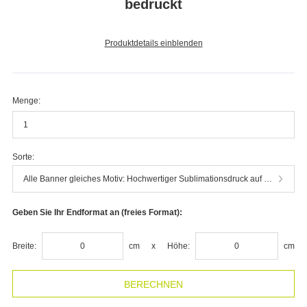
Breite:
cm
x
Höhe:
cm
Achtung:
Bitte geben Sie eine Mindesthöhe von 10 cm an
Achtung:
Bitte geben Sie eine Mindestbreite von 10 cm an
ZUSATZOPTIONEN
Maschineneinrichtung
CHF
10.06
Zusätzliche Hinweise