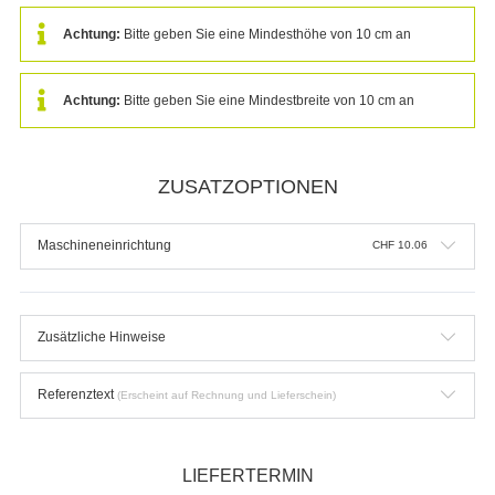
Referenztext
(Erscheint auf Rechnung und Lieferschein)
LIEFERTERMIN
Planmässige Produktion
CHF
0.00
(inkl. kostenlosem Versand in CH)
*
Lieferung:
ca. 5 Arbeitstage bis
Montag, 17.08.2026
Planmässige Produktion
CHF
0.00
(inkl. kostenlosem Versand in CH)
*
Lieferung:
ca. 5 Arbeitstage bis
Montag, 17.08.2026
* Wir versenden fristgerecht. Für eine punktgenaue Zustellung am
Montag,
17.08.2026
empfehlen wir Ihnen einen Express-Versand. Achten Sie bitte
auf einen pünktlichen Zahlungs- sowie fehlerfreien Druckdateneingang bis
12:00 Uhr
.
Priorisierte Produktion
CHF
7.35