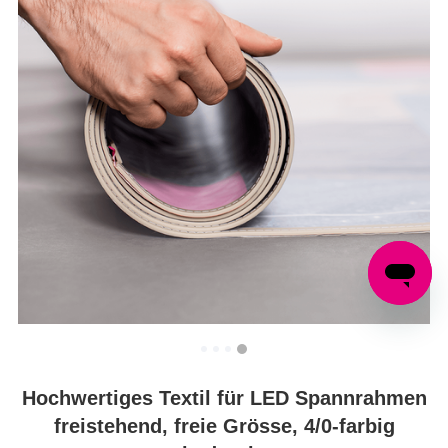
Hochwertiges Textil für LED Spannrahmen
freistehend, freie Grösse, 4/0-farbig
bedruckt
Produktdetails einblenden
Menge:
Sorte:
Alle Banner gleiches Motiv: Hochwertiger Sublimationsdruck auf 115g/qm Durchlicht-Textil-Banner, (B1 zertifiziert)
Geben Sie Ihr Endformat an (freies Format):