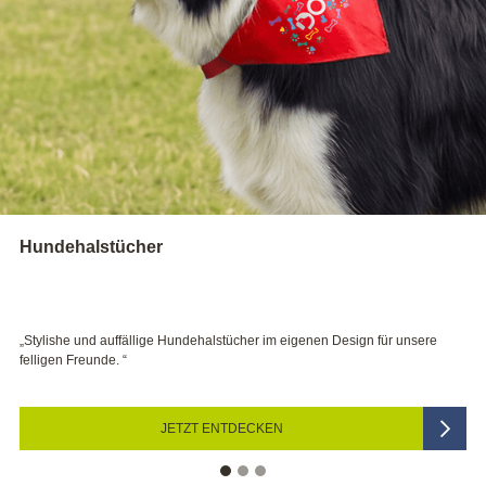
Kerzen
stücher im eigenen Design für unsere
„Bei Hochzeit, Taufe und Co sorge
festliche Stimmung.“
NTDECKEN
JETZT D