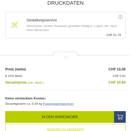
DRUCKDATEN
Gestaltungsservice
All-inclusive: Unsere Kreativen gestalten Designs, Logos, etc. nach
Ihren Wünschen.
CHF
51.79
Preis (netto)
CHF
10.06
8.10% MwSt.
CHF
0.81
Gesamtpreis
CHF
10.85
(inkl. MwSt.)
Keine versteckten Kosten:
Gesamtgewicht ca. 0,00 kg
Papiergewichtsrechner
IN DEN WARENKORB
INDIVIDUALANGEBOT