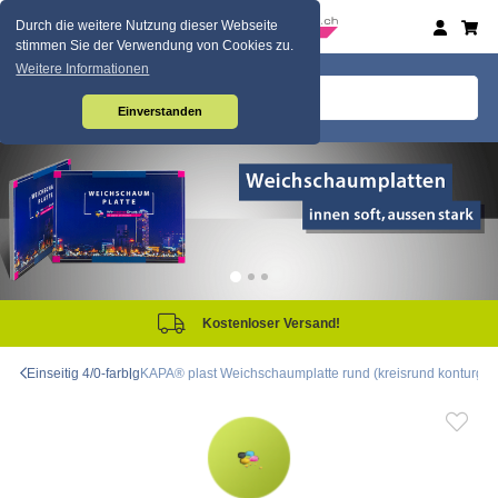
Durch die weitere Nutzung dieser Webseite
stimmen Sie der Verwendung von Cookies zu.
Weitere Informationen
Einverstanden
tenloser Versand!
Sam
Einseitig 4/0-farbig
KAPA® plast Weichschaumplatte rund (kreisrund konturgefräs