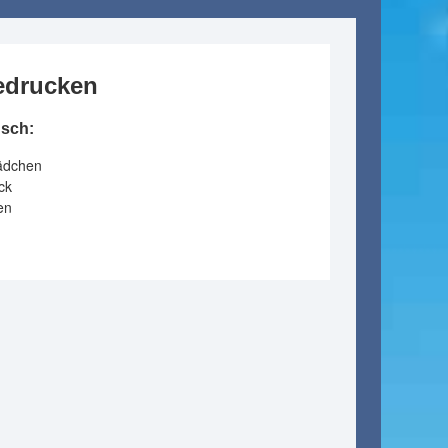
bedrucken
nsch:
Mädchen
ck
en