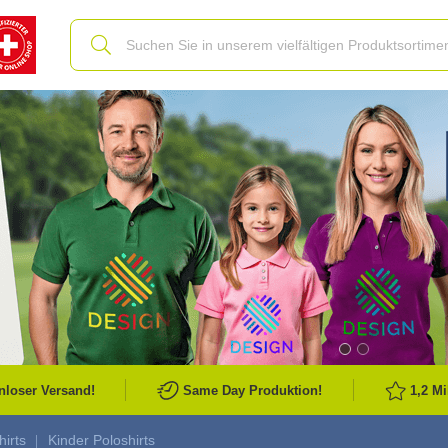
Slide
nloser Versand!
Same Day Produktion!
1,2 M
hirts
Kinder Poloshirts