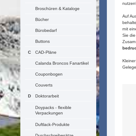
nutzen
Broschüren & Kataloge
Auf Aus
Bücher
behalte
mit ei
Bürobedarf
Sie die
Buttons
Zusamm
bedru
CAD-Pläne
Kleiner
Calanda Broncos Fanartikel
Gelege
Couponbogen
Couverts
Doktorarbeit
Doypacks - flexible
Verpackungen
Duftlack-Produkte
Durchschreibesätze