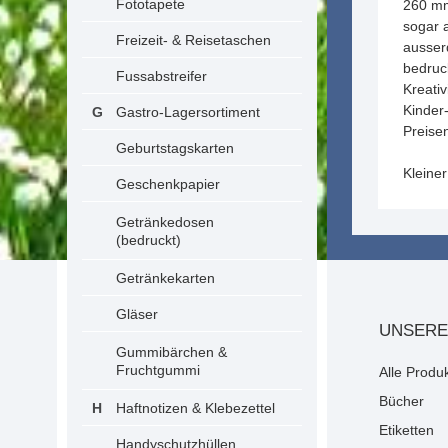
Fototapete
260 mm
sogar 
Freizeit- & Reisetaschen
ausserd
bedruc
Fussabstreifer
Kreativ
Kinder-
Gastro-Lagersortiment
Preisen
Geburtstagskarten
Kleine
Geschenkpapier
Getränkedosen
(bedruckt)
Getränkekarten
Gläser
UNSERE
Gummibärchen &
Fruchtgummi
Alle Produ
Bücher
Haftnotizen & Klebezettel
Etiketten
Handyschutzhüllen