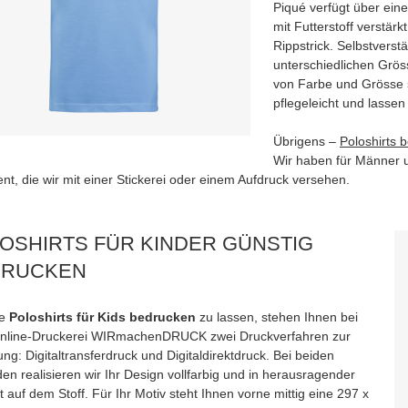
Piqué verfügt über eine
mit Futterstoff verstär
Rippstrick. Selbstverstä
unterschiedlichen Grös
von Farbe und Grösse s
pflegeleicht und lassen
Übrigens –
Poloshirts 
Wir haben für Männer 
nt, die wir mit einer Stickerei oder einem Aufdruck versehen.
OSHIRTS FÜR KINDER GÜNSTIG
DRUCKEN
e
Poloshirts für Kids bedrucken
zu lassen, stehen Ihnen bei
Online-Druckerei WIRmachenDRUCK zwei Druckverfahren zur
ng: Digitaltransferdruck und Digitaldirektdruck. Bei beiden
n realisieren wir Ihr Design vollfarbig und in herausragender
t auf dem Stoff. Für Ihr Motiv steht Ihnen vorne mittig eine 297 x