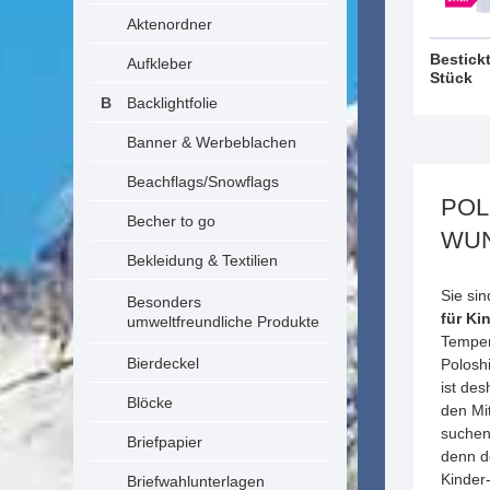
Aktenordner
Bestickt
Aufkleber
Stück
Backlightfolie
Banner & Werbeblachen
Beachflags/Snowflags
POL
Becher to go
WU
Bekleidung & Textilien
Sie sin
Besonders
für Ki
umweltfreundliche Produkte
Temper
Bierdeckel
Poloshi
ist de
Blöcke
den Mi
suchen
Briefpapier
denn d
Kinder
Briefwahlunterlagen