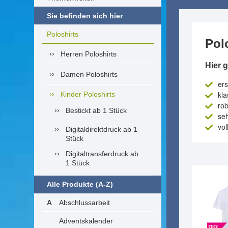
Sie befinden sich hier
Poloshirts
Pol
Herren Poloshirts
Hier 
Damen Poloshirts
er
kla
Kinder Poloshirts
ro
Bestickt ab 1 Stück
seh
vol
Digitaldirektdruck ab 1
Stück
Digitaltransferdruck ab
1 Stück
Alle Produkte (A-Z)
Abschlussarbeit
Adventskalender