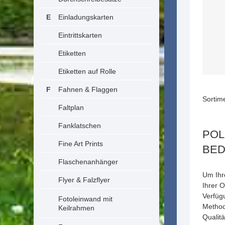
Einladungskarten
Eintrittskarten
Etiketten
Etiketten auf Rolle
Fahnen & Flaggen
Sortime
Faltplan
Fanklatschen
POL
Fine Art Prints
BE
Flaschenanhänger
Um Ihr
Flyer & Falzflyer
Ihrer 
Verfügu
Fotoleinwand mit
Methode
Keilrahmen
Qualitä