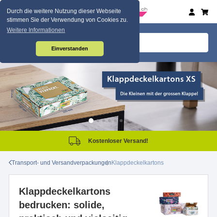
Durch die weitere Nutzung dieser Webseite
stimmen Sie der Verwendung von Cookies zu.
Weitere Informationen
Einverstanden
Kostenloser Versand!
Transport- und Versandverpackungen
Klappdeckelkartons
Klappdeckelkartons
bedrucken: solide,