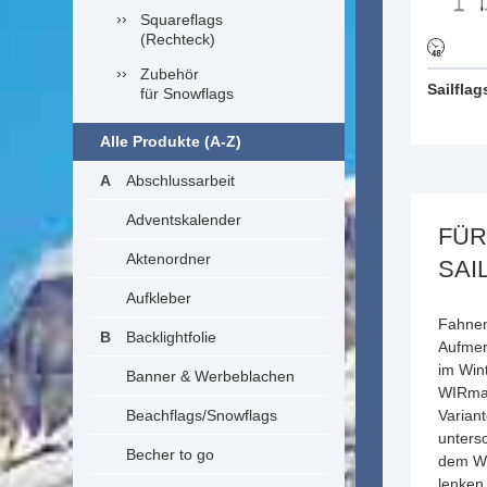
Squareflags
(Rechteck)
Zubehör
Sailfla
für Snowflags
Alle Produkte (A-Z)
Abschlussarbeit
Adventskalender
FÜR
Aktenordner
SAI
Aufkleber
Fahnen
Backlightfolie
Aufmer
im Win
Banner & Werbeblachen
WIRm
Beachflags/Snowflags
Varian
unters
Becher to go
dem We
lenken