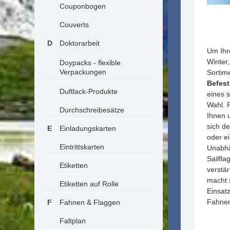
Couponbogen
Couverts
Doktorarbeit
Um Ihre
Winter
Doypacks - flexible
Verpackungen
Sortim
Befes
Duftlack-Produkte
eines 
Wahl. 
Durchschreibesätze
Ihnen 
sich d
Einladungskarten
oder e
Eintrittskarten
Unabhä
Sailfla
Etiketten
verstä
macht s
Etiketten auf Rolle
Einsat
Fahnen
Fahnen & Flaggen
Faltplan