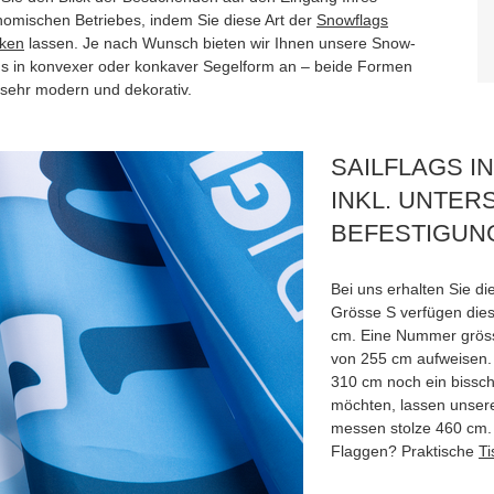
nomischen Betriebes, indem Sie diese Art der
Snowflags
ken
lassen. Je nach Wunsch bieten wir Ihnen unsere Snow-
ags in konvexer oder konkaver Segelform an – beide Formen
 sehr modern und dekorativ.
SAILFLAGS I
INKL. UNTER
BEFESTIGUN
Bei uns erhalten Sie di
Grösse S verfügen die
cm. Eine Nummer gröss
von 255 cm aufweisen. 
310 cm noch ein bissche
möchten, lassen unsere
messen stolze 460 cm. 
Flaggen? Praktische
T