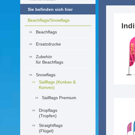
Sie befinden sich hier
Beachflags/Snowflags
Ind
Beachflags
Ersatzdrucke
Zubehör
für Beachflags
Snowflags
Sailflags (Konkav &
Konvex)
Sailflags Premium
Dropflags
(Tropfen)
Straightflags
(Flügel)