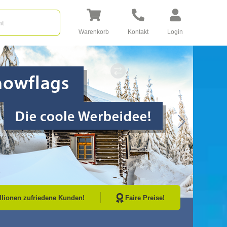
Warenkorb
Kontakt
Login
Go to Next Sli
illionen zufriedene Kunden!
Faire Preise!