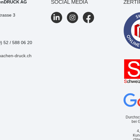
SOCIAL MEDIA
ZERTI
enDRUCK AG
trasse 3
0) 52 / 588 06 20
machen-druck.ch
Durchsc
bei 
4
Kun
(St