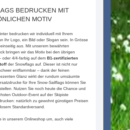
LAGS BEDRUCKEN MIT
ÖNLICHEN MOTIV
inter bedrucken wir individuell mit Ihrem
 Ihr Logo, ein Bild oder Slogan sein. In Grösse
 einseitig aus. Mit unserem bewährten
k bringen wir das Motiv bei den übrigen
- oder 4/4-farbig auf dem
B1-zertifizierten
toff
der Snowflags auf. Dieser ist nicht nur
schwer entflammbar – dank der feinen
dezenten Glanz wirkt der rundum umsäumte
rsatzdrucke für Ihre Snow-Sailflags können Sie
stellen. Nutzen Sie noch heute die Chance und
chsten Outdoor-Event auf der Skipiste
edrucken: natürlich zu gewohnt günstigen Preisen
enlosem Standardversand.
e in unserem Onlineshop um, auch viele