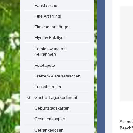
Fanklatschen
Fine Art Prints
Flaschenanhänger
Flyer & Falzflyer
Fotoleinwand mit
Keilrahmen
Fototapete
Freizeit- & Reisetaschen
Fussabstreifer
Gastro-Lagersortiment
Geburtstagskarten
Geschenkpapier
Sie mö
Beachf
Getränkedosen