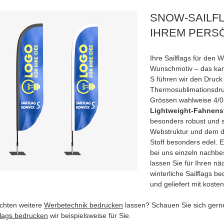
SNOW-SAILF
IHREM PERS
Ihre Sailflags für den W
Wunschmotiv – das kann
S führen wir den Druck
Thermosublimationsdruc
Grössen wahlweise 4/0
Lightweight-Fahnens
besonders robust und 
Webstruktur und dem 
Stoff besonders edel. E
bei uns einzeln nachbe
lassen Sie für Ihren nä
winterliche Sailflags b
und geliefert mit kost
chten weitere
Werbetechnik bedrucken
lassen? Schauen Sie sich gern
lags bedrucken
wir beispielsweise für Sie.