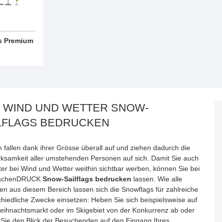
gs Premium
 WIND UND WETTER SNOW-
LFLAGS BEDRUCKEN
 fallen dank ihrer Grösse überall auf und ziehen dadurch die
ksamkeit aller umstehenden Personen auf sich. Damit Sie auch
ter bei Wind und Wetter weithin sichtbar werben, können Sie bei
achenDRUCK
Snow-Sailflags bedrucken
lassen. Wie alle
ten aus diesem Bereich lassen sich die Snowflags für zahlreiche
chiedliche Zwecke einsetzen: Heben Sie sich beispielsweise auf
ihnachtsmarkt oder im Skigebiet von der Konkurrenz ab oder
 Sie den Blick der Besuchenden auf den Eingang Ihres