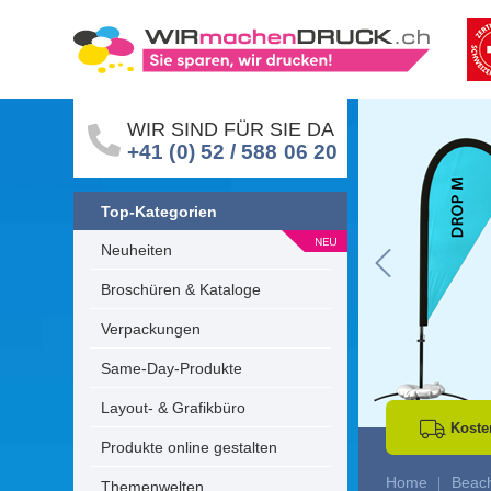
WIR SIND FÜR SIE DA
+41 (0) 52 / 588 06 20
Top-Kategorien
Neuheiten
Go to Previous 
Broschüren & Kataloge
Verpackungen
Same-Day-Produkte
Layout- & Grafikbüro
Koste
Produkte online gestalten
Home
Beach
Themenwelten