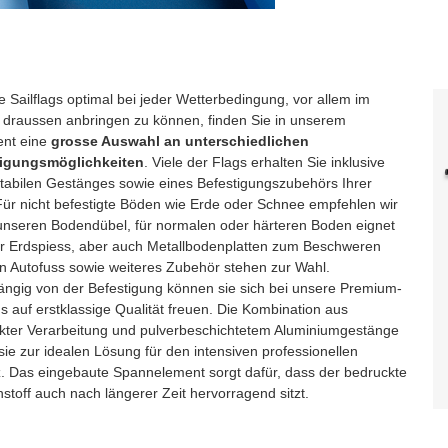
 Sailflags optimal bei jeder Wetterbedingung, vor allem im
, draussen anbringen zu können, finden Sie in unserem
ent eine
grosse Auswahl an unterschiedlichen
tigungsmöglichkeiten
. Viele der Flags erhalten Sie inklusive
stabilen Gestänges sowie eines Befestigungszubehörs Ihrer
Für nicht befestigte Böden wie Erde oder Schnee empfehlen wir
unseren Bodendübel, für normalen oder härteren Boden eignet
er Erdspiess, aber auch Metallbodenplatten zum Beschweren
in Autofuss sowie weiteres Zubehör stehen zur Wahl.
ngig von der Befestigung können sie sich bei unsere Premium-
gs auf erstklassige Qualität freuen. Die Kombination aus
rkter Verarbeitung und pulverbeschichtetem Aluminiumgestänge
ie zur idealen Lösung für den intensiven professionellen
z. Das eingebaute Spannelement sorgt dafür, dass der bedruckte
stoff auch nach längerer Zeit hervorragend sitzt.