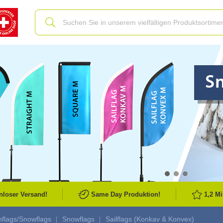
Slide
nloser Versand!
Same Day Produktion!
1,2 M
flags/Snowflags
Snowflags
Sailflags (Konkav & Konvex)