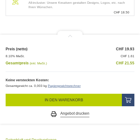
All-inclusive: Unsere Kreativen gestalten Designs, Logos, etc. nach
Ihren Wünschen.
CHF
18.50
Preis (netto)
CHF
19.93
8.10% MwSt.
CHF
1.61
Gesamtpreis
CHF
21.55
(inkl. MwSt.)
Keine versteckten Kosten:
Gesamtgewicht ca. 0,003 kg
Papiergewichtsrechner
IN DEN WARENKORB
Angebot drucken
Datenblatt und Druckvorlagen