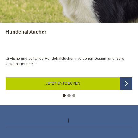
Kerzen
stücher im eigenen Design für unsere
„Bei Hochzeit, Taufe und Co sorge
festliche Stimmung.“
NTDECKEN
JETZT D