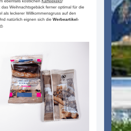
zum ebenfalls köstlichen
Kaffeekeks
!
t das Weihnachtsgebäck ferner optimal für die
l als leckerer Willkommensgruss auf den
nd natürlich eignen sich die
Werbeartikel-
en
.