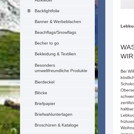
Aufkleber
Backlightfolie
Banner & Werbeblachen
Lebku
Beachflags/Snowflags
Becher to go
WAS
Bekleidung & Textilien
WIR
Besonders
umweltfreundliche Produkte
Bei WI
köstli
Bierdeckel
Schoko
Oberse
Blöcke
schwer
zertif
Briefpapier
haltbar
Briefwahlunterlagen
Lebkuc
frühzei
Broschüren & Kataloge
Weihna