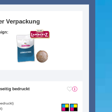
ter Verpackung
sign:
seitig bedruckt
m
bedruckt)
t)