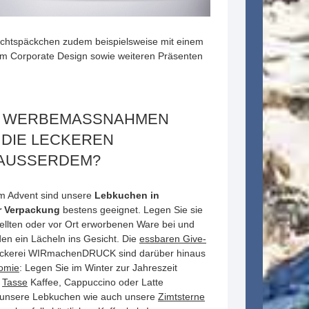
nachtspäckchen zudem beispielsweise mit einem
m Corporate Design sowie weiteren Präsenten
E WERBEMASSNAHMEN
 DIE LECKEREN
AUSSERDEM?
m Advent sind unsere
Lebkuchen in
er Verpackung
bestens geeignet. Legen Sie sie
tellten oder vor Ort erworbenen Ware bei und
en ein Lächeln ins Gesicht. Die
essbaren Give-
uckerei WIRmachenDRUCK sind darüber hinaus
omie
: Legen Sie im Winter zur Jahreszeit
r
Tasse
Kaffee, Cappuccino oder Latte
d unsere Lebkuchen wie auch unsere
Zimtsterne