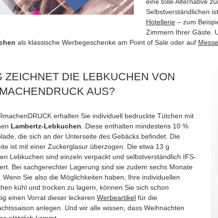
eine tolle Alternative 
Selbstverständlichen is
Hotellerie
– zum Beispie
Zimmern Ihrer Gäste. U
chen
als klassische Werbegeschenke am Point of Sale oder auf
Mess
 ZEICHNET DIE LEBKUCHEN VON
MACHENDRUCK AUS?
RmachenDRUCK erhalten Sie individuell bedruckte Tütchen mit
chen
Lambertz-Lebkuchen
. Diese enthalten mindestens 10 %
lade, die sich an der Unterseite des Gebäcks befindet. Die
ite ist mit einer Zuckerglasur überzogen. Die etwa 13 g
en Lebkuchen sind einzeln verpackt und selbstverständlich IFS-
iziert. Bei sachgerechter Lagerung sind sie zudem sechs Monate
. Wenn Sie also die Möglichkeiten haben, Ihre individuellen
hen kühl und trocken zu lagern, können Sie sich schon
tig einen Vorrat dieser leckeren
Werbeartikel
für die
chtssaison anlegen. Und wir alle wissen, dass Weihnachten