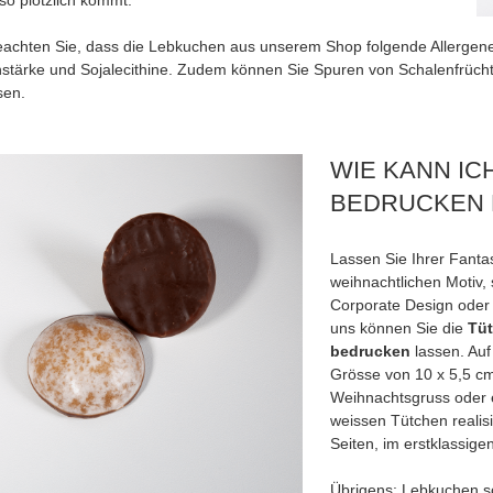
so plötzlich kommt.
beachten Sie, dass die Lebkuchen aus unserem Shop folgende Allergene 
stärke und Sojalecithine. Zudem können Sie Spuren von Schalenfrüch
sen.
WIE KANN IC
BEDRUCKEN 
Lassen Sie Ihrer Fanta
weihnachtlichen Motiv, 
Corporate Design oder 
uns können Sie die
Tüt
bedrucken
lassen. Auf
Grösse von 10 x 5,5 cm
Weihnachtsgruss oder 
weissen Tütchen realisie
Seiten, im erstklassige
Übrigens: Lebkuchen sc