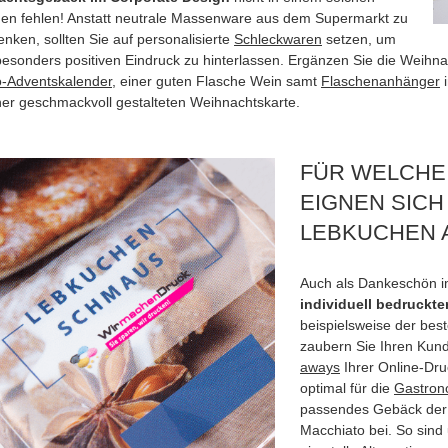
en fehlen! Anstatt neutrale Massenware aus dem Supermarkt zu
nken, sollten Sie auf personalisierte
Schleckwaren
setzen, um
besonders positiven Eindruck zu hinterlassen. Ergänzen Sie die Weih
-Adventskalender
, einer guten Flasche Wein samt
Flaschenanhänger
i
ner geschmackvoll gestalteten Weihnachtskarte.
FÜR WELCH
EIGNEN SICH
LEBKUCHEN 
Auch als Dankeschön i
individuell bedruckt
beispielsweise der bes
zaubern Sie Ihren Kund
aways
Ihrer Online-Dr
optimal für die
Gastron
passendes Gebäck de
Macchiato bei. So sin