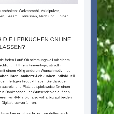
enthalten: Weizenmehl, Volleipulver,
ten, Sesam, Erdnüssen, Milch und Lupinen
H DIE LEBKUCHEN ONLINE
LASSEN?
sie freien Lauf! Ob stimmungsvoll mit einem
schlicht mit Ihrem
Firmenlogo
, stilvoll im
mit einem völlig anderen Wunschmotiv – bei
chen Ihrer Lambertz-Lebkuchen
individuell
 dem fertigen Produkt haben Sie dank der
 ausreichend Platz beispielsweise für einen
ein Dankeschön. Ihr Wunschdesign auf den
ren wir 4/4-farbig, also vollfarbig auf beiden
n Digitaldruckverfahren.
hmecken nicht nur lecker, sie duften auch