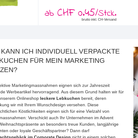
CHF 0.45
ab
/Stck.
brutto inkl. CH-Versand
 KANN ICH INDIVIDUELL VERPACKTE
KUCHEN FÜR MEIN MARKETING
ZEN?
fektive Marketingmassnahmen eignen sich zur Jahreszeit
de Werbeartikel hervorragend. Aus diesem Grund halten wir für
 unserem Onlineshop
leckere Lebkuchen
bereit, deren
kung wir mit Ihrem Wunschdesign versehen. Diese
htlichen Köstlichkeiten eignen sich für eine Vielzahl von
assnahmen: Verschickt auch Ihr Unternehmen im Advent
 Weihnachtspräsente an besonders treue Kunden, langjährige
anten oder loyale Geschäftspartner? Dann darf
achtsgebäck im Corporate Design
nicht in einem solchen