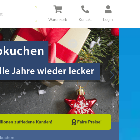
Warenkorb
Kontakt
Login
Go to Next Sli
illionen zufriedene Kunden!
Faire Preise!
kuchen