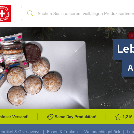
Slide
nloser Versand!
Same Day Produktion!
1,2 M
artikel & Give-aways
Essen & Trinken
Weihnachtsgebäck
Leb