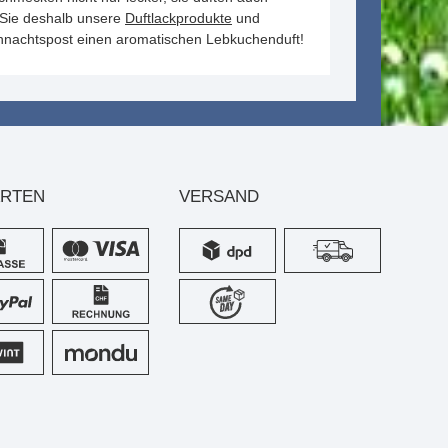
 Sie deshalb unsere
Duftlackprodukte
und
ihnachtspost einen aromatischen Lebkuchenduft!
ARTEN
VERSAND