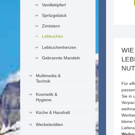
Vanillekipferl
Spritzgebäck
Zimtstern
Lebkuchen
Lebkuchenherzen
WIE
Gebrannte Mandeln
LEB
NUT
Multimedia &
Technik
Für ef
passen
Kosmetik &
Sie in
Hygiene
Verpac
weihnac
Küche & Haushalt
Werbem
kleine
Werbetextilien
Liefer
Weihn