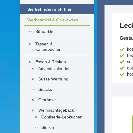
Sie befinden sich hier
Werbeartikel & Give-aways
Lec
Büroartikel
Gesta
Tassen &
kö
Kaffeebecher
Leb
se
Essen & Trinken
op
Adventskalender
hoc
Süsse Werbung
Snacks
Getränke
Weihnachtsgebäck
Confiserie-Lebkuchen
Stollen