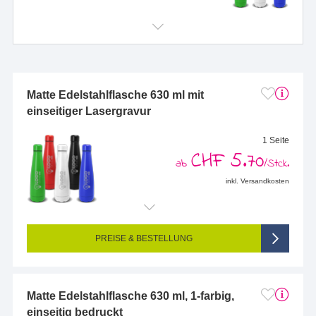
Matte Edelstahlflasche 630 ml mit
einseitiger Lasergravur
1 Seite
CHF 5.70
ab
/Stck.
inkl. Versandkosten
Endformat (bedruckte Fläche):
20 x 70 mm
Seitigkeit:
1-seitig (Vorderseite graviert, Rückseite nicht graviert)
Farbigkeit:
Einseitig graviert
PREISE & BESTELLUNG
Matte Edelstahlflasche 630 ml, 1-farbig,
einseitig bedruckt