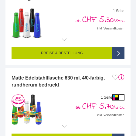
1 Seite
CHF 5.30
ab
/Stck.
inkl. Versandkosten
Endformat (bedruckte Fläche):
20 x 50 mm
Seitigkeit:
1-seitig (Vorderseite bedruckt, Rückseite unbedruckt)
Farbigkeit:
1/0-farbig (1 Sonderfarbe)
PREISE & BESTELLUNG
Matte Edelstahlflasche 630 ml, 4/0-farbig,
rundherum bedruckt
1 Seite
CHF 5.70
ab
/Stck.
inkl. Versandkosten
Endformat (bedruckte Fläche):
210 x 100 mm
Seitigkeit:
1-seitig (Vorderseite bedruckt, Rückseite unbedruckt)