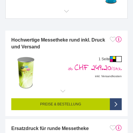
Hochwertige Messetheke rund inkl. Druck
und Versand
1 Seite
CHF 249.20
ab
/Stck.
inkl. Versandkosten
Endformat (bedruckte Fläche):
1490 x 900 mm
Seitigkeit:
1-seitig (Vorderseite bedruckt, Rückseite unbedruckt)
Farbigkeit:
4/0-farbig CMYK (vollfarbig bedruckt)
PREISE & BESTELLUNG
Ersatzdruck für runde Messetheke