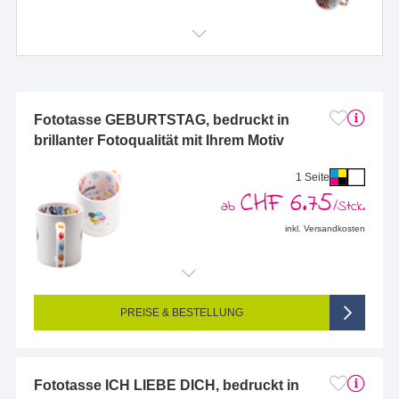
Fototasse GEBURTSTAG, bedruckt in
brillanter Fotoqualität mit Ihrem Motiv
1 Seite
CHF 6.75
ab
/Stck.
inkl. Versandkosten
Endformat (bedruckte Fläche):
190 x 80 mm
Seitigkeit:
1-seitig (Vorderseite bedruckt, Rückseite unbedruckt)
Farbigkeit:
4/0-farbig CMYK (vollfarbig bedruckt)
PREISE & BESTELLUNG
Fototasse ICH LIEBE DICH, bedruckt in