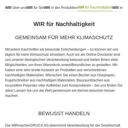
WIR
für Nachhaltigkeit
WIR
über uns
WIR
für Sie
WIR
in der Produktion
WIR
im F
WIR für Nachhaltigkeit
GEMEINSAM FÜR MEHR KLIMASCHUTZ
Mit jedem Kauf treffen wir bewusste Entscheidungen – so können wir uns
täglich für mehr Klimaschutz einsetzen. Auch wir als Online-Druckerei sind
uns unserer ökologischen Verantwortung bewusst und bieten Ihnen viele
Möglichkeiten, um Ihren Warenkorb umweltfreundlicher zu gestalten. Wir
haben eine sehr breite Auswahl an Produkten aus verschiedenen
nachhaltigen Materialien. Wünschen Sie einen Becher aus Graspapier,
Kugelschreiber aus nachhaltigen Materialien, Bauzaunblachen aus
recyceltem Polyester oder Aufkleber zum Kompostieren – bei uns finden Sie
alles! Lassen Sie uns die Welt gemeinsam ein kleines bisschen besser
machen.
BEWUSST HANDELN
Die WIRmachenDRUCK AG übernimmt Verantwortung für die Gesellschaft