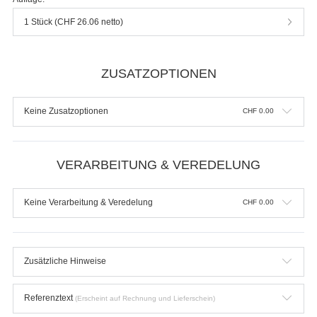
Inhaltsseiten inkl. Abrissperforation (1 cm
vom Bund)
Produktdetails einblenden
Typ:
Standard: Innenteil 90g Naturpapier weiss || Umschlag Hardcover mit Glanzfolie
Auflage wählen
Individualauflage
Auflage:
1 Stück (CHF 26.06 netto)
ZUSATZOPTIONEN