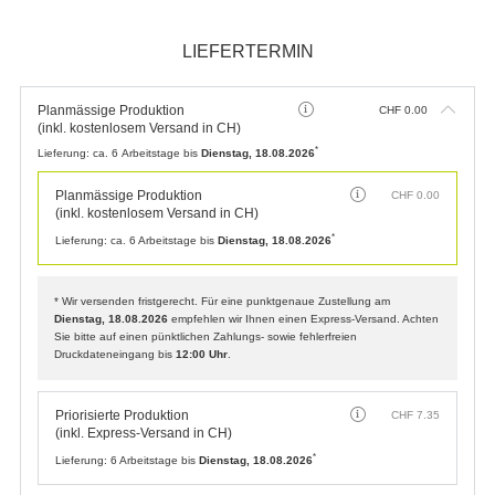
Keine Zusatzoptionen
CHF
0.00
VERARBEITUNG & VEREDELUNG
Keine Verarbeitung & Veredelung
CHF
0.00
Zusätzliche Hinweise
Referenztext
(Erscheint auf Rechnung und Lieferschein)
LIEFERTERMIN
Planmässige Produktion
CHF
0.00
(inkl. kostenlosem Versand in CH)
*