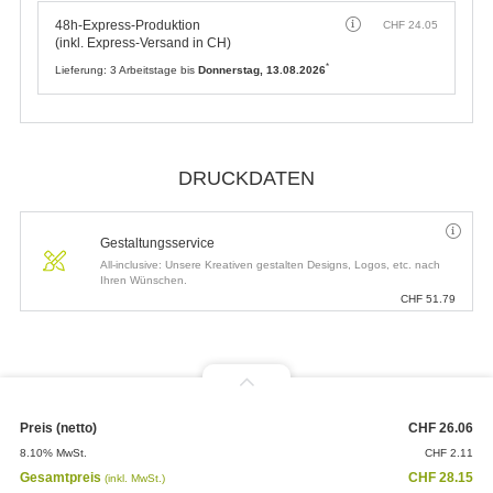
Lieferung:
ca. 6 Arbeitstage bis
Dienstag, 18.08.2026
Planmässige Produktion
CHF
0.00
(inkl. kostenlosem Versand in CH)
*
Lieferung:
ca. 6 Arbeitstage bis
Dienstag, 18.08.2026
* Wir versenden fristgerecht. Für eine punktgenaue Zustellung am
Dienstag, 18.08.2026
empfehlen wir Ihnen einen Express-Versand. Achten
Sie bitte auf einen pünktlichen Zahlungs- sowie fehlerfreien
Druckdateneingang bis
12:00 Uhr
.
Priorisierte Produktion
CHF
7.35
(inkl. Express-Versand in CH)
*
Lieferung:
6 Arbeitstage bis
Dienstag, 18.08.2026
48h-Express-Produktion
CHF
24.05
(inkl. Express-Versand in CH)
*
Lieferung:
3 Arbeitstage bis
Donnerstag, 13.08.2026