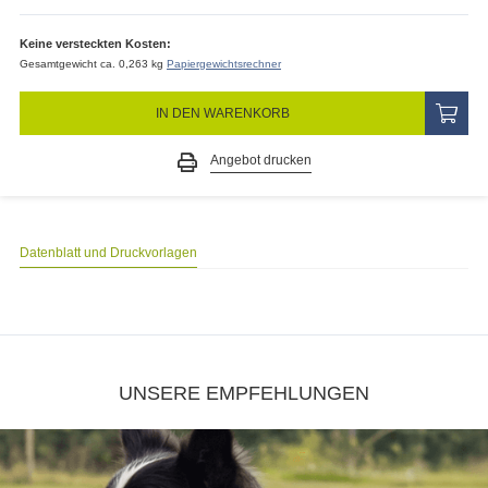
DRUCKDATEN
Gestaltungsservice
All-inclusive: Unsere Kreativen gestalten Designs, Logos, etc. nach
Ihren Wünschen.
CHF
51.79
Preis (netto)
CHF
26.06
8.10% MwSt.
CHF
2.11
Gesamtpreis
CHF
28.15
(inkl. MwSt.)
Keine versteckten Kosten:
Gesamtgewicht ca. 0,263 kg
Papiergewichtsrechner
IN DEN WARENKORB