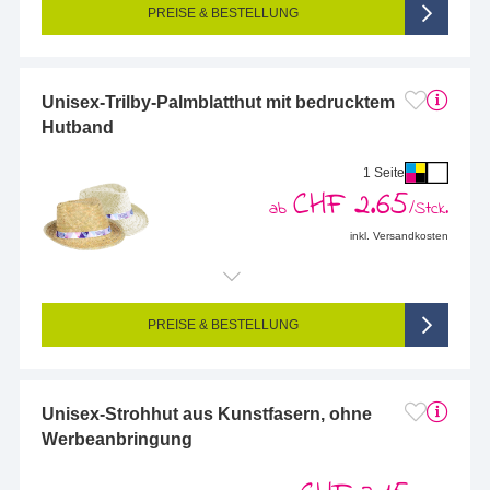
PREISE & BESTELLUNG
Unisex-Trilby-Palmblatthut mit bedrucktem
Hutband
1 Seite
CHF 2.65
ab
/Stck.
inkl. Versandkosten
Endformat (bedruckte Fläche):
645 x 30 mm
Seitigkeit:
1-seitig (Vorderseite bedruckt, Rückseite unbedruckt)
Farbigkeit:
4/0-farbig CMYK (vollfarbig bedruckt)
PREISE & BESTELLUNG
Unisex-Strohhut aus Kunstfasern, ohne
Werbeanbringung