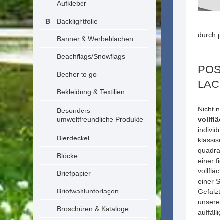
Aufkleber
Backlightfolie
durch 
Banner & Werbeblachen
Beachflags/Snowflags
POS
Becher to go
LAC
Bekleidung & Textilien
Nicht 
Besonders
umweltfreundliche Produkte
vollfl
individ
Bierdeckel
klassi
quadra
Blöcke
einer f
vollflä
Briefpapier
einer 
Briefwahlunterlagen
Gefalzt
unsere
Broschüren & Kataloge
auffäl