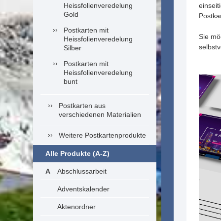
Heissfolienveredelung
einseit
Gold
Postka
Postkarten mit
Sie mö
Heissfolienveredelung
selbst
Silber
Postkarten mit
Heissfolienveredelung
bunt
Postkarten aus
verschiedenen Materialien
Weitere Postkartenprodukte
Alle Produkte (A-Z)
Abschlussarbeit
Adventskalender
Aktenordner