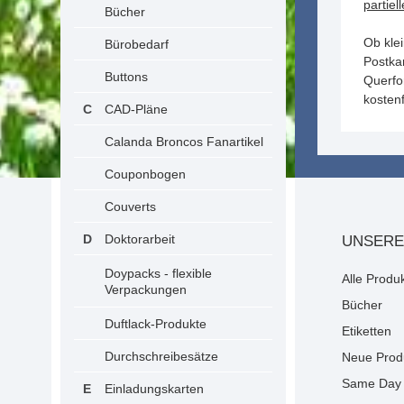
partiel
Bücher
Ob kle
Bürobedarf
Postkar
Buttons
Querfo
kosten
CAD-Pläne
Calanda Broncos Fanartikel
Couponbogen
Couverts
Doktorarbeit
UNSERE
Doypacks - flexible
Alle Produ
Verpackungen
Bücher
Duftlack-Produkte
Etiketten
Durchschreibesätze
Neue Prod
Same Day 
Einladungskarten