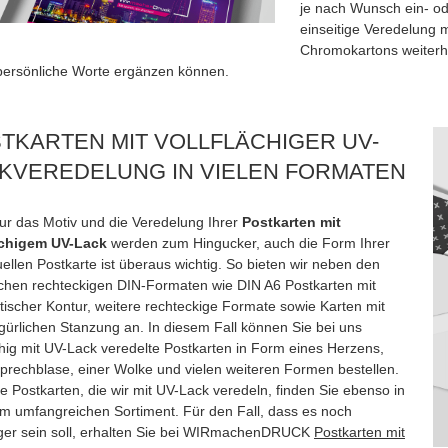
je nach Wunsch ein- ode
einseitige Veredelung m
Chromokartons weiterhi
persönliche Worte ergänzen können.
TKARTEN MIT VOLLFLÄCHIGER UV-
KVEREDELUNG IN VIELEN FORMATEN
nur das Motiv und die Veredelung Ihrer
Postkarten mit
ächigem UV-Lack
werden zum Hingucker, auch die Form Ihrer
uellen Postkarte ist überaus wichtig. So bieten wir neben den
schen rechteckigen DIN-Formaten wie DIN A6 Postkarten mit
tischer Kontur, weitere rechteckige Formate sowie Karten mit
igürlichen Stanzung an. In diesem Fall können Sie bei uns
chig mit UV-Lack veredelte Postkarten in Form eines Herzens,
Sprechblase, einer Wolke und vielen weiteren Formen bestellen.
e Postkarten, die wir mit UV-Lack veredeln, finden Sie ebenso in
m umfangreichen Sortiment. Für den Fall, dass es noch
liger sein soll, erhalten Sie bei WIRmachenDRUCK
Postkarten mit