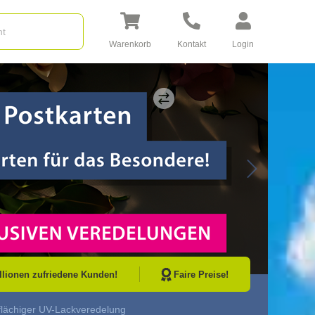
Warenkorb
Kontakt
Login
Go to Next Sli
illionen zufriedene Kunden!
Faire Preise!
lflächiger UV-Lackveredelung