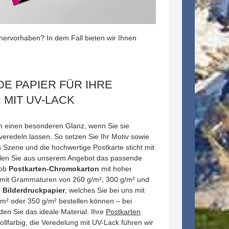
hervorhaben? In dem Fall bieten wir Ihnen
E PAPIER FÜR IHRE
MIT UV-LACK
en einen besonderen Glanz, wenn Sie sie
 veredeln lassen. So setzen Sie Ihr Motiv sowie
n Szene und die hochwertige Postkarte sticht mit
ählen Sie aus unserem Angebot das passende
 ob
Postkarten-Chromokarton
mit hoher
ir mit Grammaturen von 260 g/m², 300 g/m² und
r
Bilderdruckpapier
, welches Sie bei uns mit
/m² oder 350 g/m² bestellen können – bei
 Sie das ideale Material. Ihre
Postkarten
vollfarbig, die Veredelung mit UV-Lack führen wir