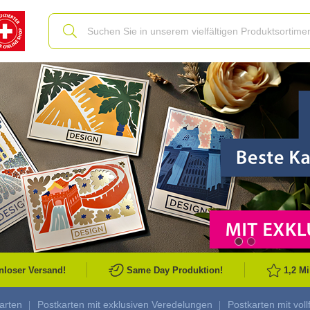
Slide
nloser Versand!
Same Day Produktion!
1,2 M
arten
Postkarten mit exklusiven Veredelungen
Postkarten mit vol