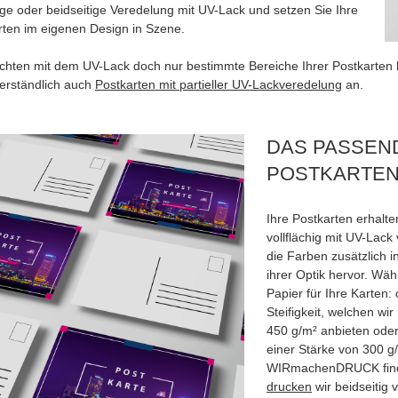
ige oder beidseitige Veredelung mit UV-Lack und setzen Sie Ihre
rten im eigenen Design in Szene.
chten mit dem UV-Lack doch nur bestimmte Bereiche Ihrer Postkarten 
verständlich auch
Postkarten mit partieller UV-Lackveredelung
an.
DAS PASSEND
POSTKARTEN 
Ihre Postkarten erhalt
vollflächig mit UV-Lack
die Farben zusätzlich i
ihrer Optik hervor. W
Papier für Ihre Karten:
Steifigkeit, welchen w
450 g/m² anbieten ode
einer Stärke von 300 g
WIRmachenDRUCK finden
drucken
wir beidseitig 