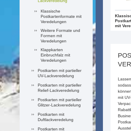
Lackveredelung
Klassische
Klassis
Postkartenformate mit
Postkar
Veredelungen
mit Ver
Weitere Formate und
Formen mit
Veredelungen
Klappkarten
POS
Einbruchfalz mit
Veredelungen
VER
Postkarten mit partieller
UV-Lackveredelung
Lassen
Postkarten mit partieller
sodass 
Relief-Lackveredelung
können
mit UV-
Postkarten mit partieller
Verpac
Glitzer-Lackveredelung
Rabatt
Postkarten mit
Busines
Duftlackveredelung
Postka
Ausste
Postkarten mit