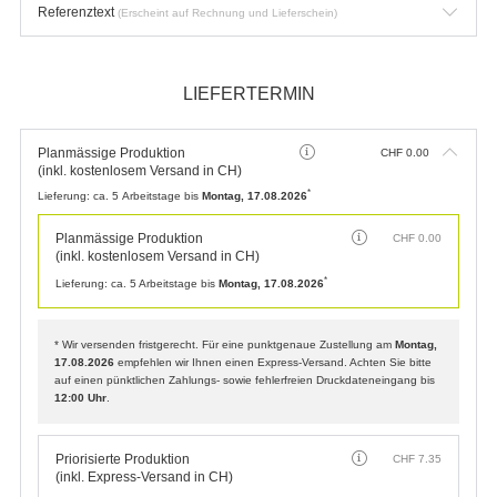
Referenztext
(Erscheint auf Rechnung und Lieferschein)
LIEFERTERMIN
Planmässige Produktion
CHF
0.00
(inkl. kostenlosem Versand in CH)
*
Lieferung:
ca. 5 Arbeitstage bis
Montag, 17.08.2026
Planmässige Produktion
CHF
0.00
(inkl. kostenlosem Versand in CH)
*
Lieferung:
ca. 5 Arbeitstage bis
Montag, 17.08.2026
* Wir versenden fristgerecht. Für eine punktgenaue Zustellung am
Montag,
17.08.2026
empfehlen wir Ihnen einen Express-Versand. Achten Sie bitte
auf einen pünktlichen Zahlungs- sowie fehlerfreien Druckdateneingang bis
12:00 Uhr
.
Priorisierte Produktion
CHF
7.35
(inkl. Express-Versand in CH)