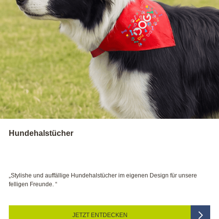
Hundehalstücher
Stylishe und auffällige Hundehalstücher im eigenen Design für unsere
„
elligen Freunde. “
f
JETZT ENTDECKEN