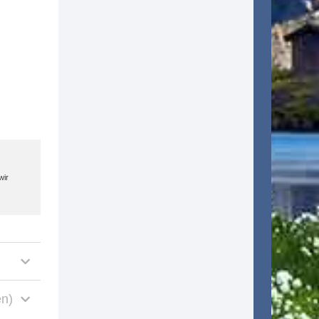
wir
en)