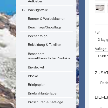
Aufkleber
Backlightfolie
Banner & Werbeblachen
Beachflags/Snowflags
Typ
Becher to go
2-lagi
Bekleidung & Textilien
Auflage:
Besonders
umweltfreundliche Produkte
Bierdeckel
ZUSA
Blöcke
Rech
Briefpapier
Briefwahlunterlagen
LIEFE
Broschüren & Kataloge