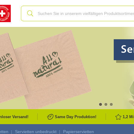
Slide
nloser Versand!
Same Day Produktion!
1,2 M
etten
Servietten unbedruckt
Papierservietten