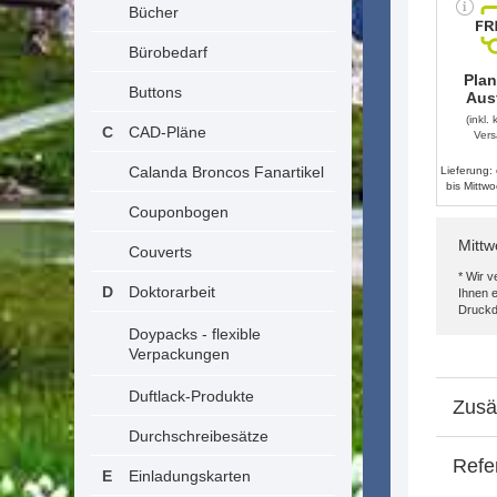
Bücher
Bürobedarf
Pla
Buttons
Aus
(inkl.
CAD-Pläne
Vers
Calanda Broncos Fanartikel
Lieferung:
bis
Mittwo
Couponbogen
Mittw
Couverts
* Wir 
Doktorarbeit
Ihnen e
Druckd
Doypacks - flexible
Verpackungen
Duftlack-Produkte
Zusä
Durchschreibesätze
Refe
Einladungskarten