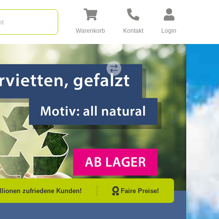
Warenkorb
Kontakt
Login
Go to Next Sli
illionen zufriedene Kunden!
Faire Preise!