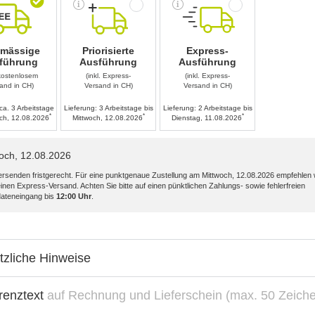
nmässige
Priorisierte
Express-
führung
Ausführung
Ausführung
 kostenlosem
(inkl. Express-
(inkl. Express-
and in CH)
Versand in CH)
Versand in CH)
ca. 3 Arbeitstage
Lieferung:
3 Arbeitstage bis
Lieferung:
2 Arbeitstage bis
*
*
*
ch, 12.08.2026
Mittwoch, 12.08.2026
Dienstag, 11.08.2026
och, 12.08.2026
versenden fristgerecht. Für eine punktgenaue Zustellung am
Mittwoch, 12.08.2026
empfehlen 
inen Express-Versand. Achten Sie bitte auf einen pünktlichen Zahlungs- sowie fehlerfreien
ateneingang bis
12:00 Uhr
.
tzliche Hinweise
renztext
auf Rechnung und Lieferschein (max. 50 Zeich