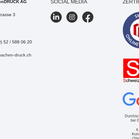
SOCIAL MEDIA
ZERTI
enDRUCK AG
trasse 3
0) 52 / 588 06 20
machen-druck.ch
Durchsc
bei 
4
Kun
(St