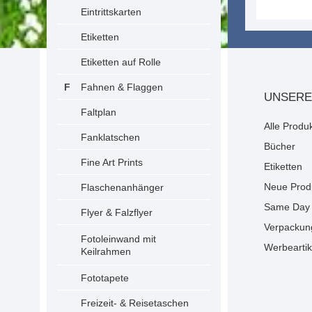
Eintrittskarten
Etiketten
Etiketten auf Rolle
Fahnen & Flaggen
UNSERE
Faltplan
Alle Produ
Fanklatschen
Bücher
Fine Art Prints
Etiketten
Neue Prod
Flaschenanhänger
Same Day 
Flyer & Falzflyer
Verpackun
Fotoleinwand mit
Werbeartik
Keilrahmen
Fototapete
Freizeit- & Reisetaschen