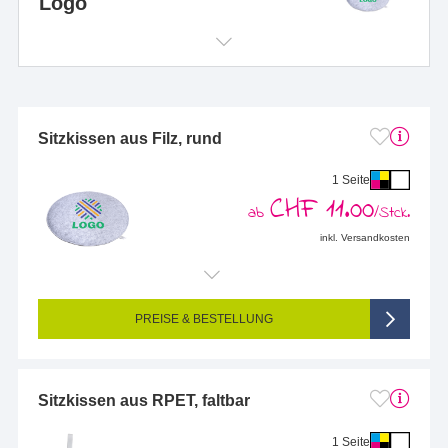
Logo
Sitzkissen aus Filz, rund
1 Seite
CHF 11.00
ab
/Stck.
inkl. Versandkosten
Endformat (bedruckte Fläche):
200 x 200 mm
Seitigkeit:
1-seitig (Vorderseite bedruckt, Rückseite unbedruckt)
Farbigkeit:
4/0-farbig CMYK (vollfarbig bedruckt)
PREISE & BESTELLUNG
Sitzkissen aus RPET, faltbar
1 Seite