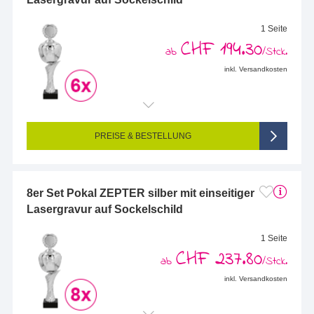
1 Seite
CHF 194.30
ab
/Stck.
inkl. Versandkosten
Endformat (bedruckte Fläche):
68 x 25 mm
Seitigkeit:
1-seitig (Vorderseite graviert, Rückseite nicht graviert)
Farbigkeit:
Einseitig graviert
PREISE & BESTELLUNG
8er Set Pokal ZEPTER silber mit einseitiger
Lasergravur auf Sockelschild
1 Seite
CHF 237.80
ab
/Stck.
inkl. Versandkosten