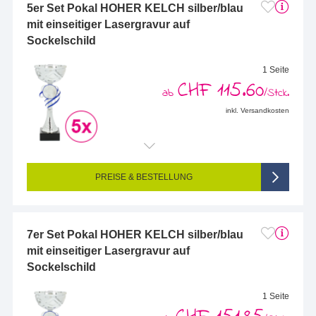
5er Set Pokal HOHER KELCH silber/blau
mit einseitiger Lasergravur auf
Sockelschild
1 Seite
CHF 115.60
ab
/Stck.
inkl. Versandkosten
Endformat (bedruckte Fläche):
58 x 25 mm
Seitigkeit:
1-seitig (Vorderseite graviert, Rückseite nicht graviert)
Farbigkeit:
Einseitig graviert
PREISE & BESTELLUNG
7er Set Pokal HOHER KELCH silber/blau
mit einseitiger Lasergravur auf
Sockelschild
1 Seite