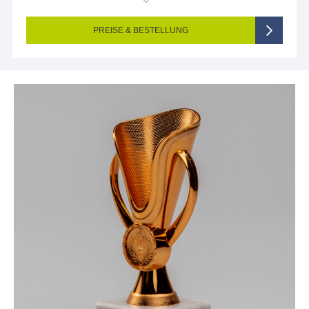
Endformat (bedruckte Fläche):
48 x 23 mm
Seitigkeit:
1-seitig (Vorderseite graviert, Rückseite nicht graviert)
Farbigkeit:
Einseitig graviert
PREISE & BESTELLUNG