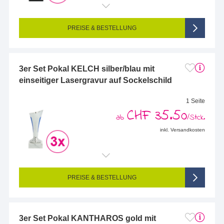
Endformat (bedruckte Fläche):
48 x 15 mm
Seitigkeit:
1-seitig (Vorderseite graviert, Rückseite nicht graviert)
Farbigkeit:
Einseitig graviert
PREISE & BESTELLUNG
3er Set Pokal KELCH silber/blau mit
einseitiger Lasergravur auf Sockelschild
1 Seite
CHF 35.50
ab
/Stck.
inkl. Versandkosten
Endformat (bedruckte Fläche):
48 x 14 mm
Seitigkeit:
1-seitig (Vorderseite graviert, Rückseite nicht graviert)
Farbigkeit:
Einseitig graviert
PREISE & BESTELLUNG
3er Set Pokal KANTHAROS gold mit