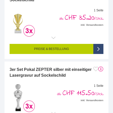
1 Seite
CHF 35.20
ab
/Stck.
inkl. Versandkosten
Endformat (bedruckte Fläche):
48 x 14 mm
Seitigkeit:
1-seitig (Vorderseite graviert, Rückseite nicht graviert)
Farbigkeit:
Einseitig graviert
PREISE & BESTELLUNG
3er Set Pokal ZEPTER silber mit einseitiger
Lasergravur auf Sockelschild
1 Seite
CHF 115.50
ab
/Stck.
inkl. Versandkosten