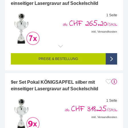
einseitiger Lasergravur auf Sockelschild
1 Seite
CHF 265.20
ab
/Stck.
inkl. Versandkosten
Endformat (bedruckte Fläche):
68 x 25 mm
Seitigkeit:
1-seitig (Vorderseite graviert, Rückseite nicht graviert)
Farbigkeit:
Einseitig graviert
PREISE & BESTELLUNG
9er Set Pokal KÖNIGSAPFEL silber mit
einseitiger Lasergravur auf Sockelschild
1 Seite
CHF 318.25
ab
/Stck.
inkl. Versandkosten