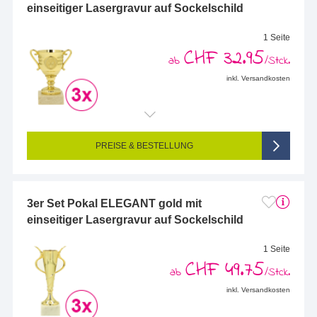
einseitiger Lasergravur auf Sockelschild
1 Seite
CHF 32.95
ab
/Stck.
inkl. Versandkosten
Endformat (bedruckte Fläche):
48 x 14 mm
Seitigkeit:
1-seitig (Vorderseite graviert, Rückseite nicht graviert)
Farbigkeit:
Einseitig graviert
PREISE & BESTELLUNG
3er Set Pokal ELEGANT gold mit
einseitiger Lasergravur auf Sockelschild
1 Seite
CHF 49.75
ab
/Stck.
inkl. Versandkosten