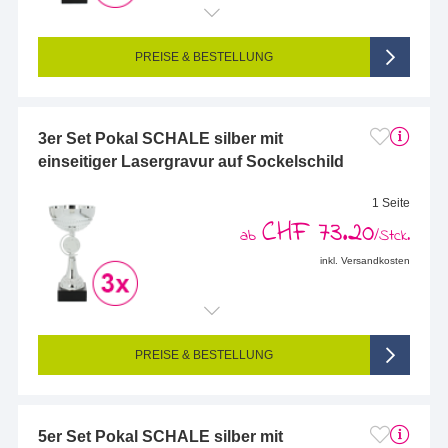
Endformat (bedruckte Fläche):
58 x 25 mm
Seitigkeit:
1-seitig (Vorderseite graviert, Rückseite nicht graviert)
Farbigkeit:
Einseitig graviert
PREISE & BESTELLUNG
3er Set Pokal SCHALE silber mit
einseitiger Lasergravur auf Sockelschild
1 Seite
CHF 73.20
ab
/Stck.
inkl. Versandkosten
Endformat (bedruckte Fläche):
83 x 25 mm
Seitigkeit:
1-seitig (Vorderseite graviert, Rückseite nicht graviert)
Farbigkeit:
Einseitig graviert
PREISE & BESTELLUNG
5er Set Pokal SCHALE silber mit