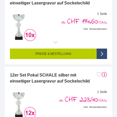
einseitiger Lasergravur auf Sockelschild
1 Seite
CHF 194.60
ab
/Stck.
inkl. Versandkosten
Endformat (bedruckte Fläche):
48 x 23 mm
Seitigkeit:
1-seitig (Vorderseite graviert, Rückseite nicht graviert)
Farbigkeit:
Einseitig graviert
PREISE & BESTELLUNG
12er Set Pokal SCHALE silber mit
einseitiger Lasergravur auf Sockelschild
1 Seite
CHF 223.40
ab
/Stck.
inkl. Versandkosten