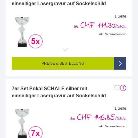
einseitiger Lasergravur auf Sockelschild
1 Seite
CHF 111.30
ab
/Stck.
inkl. Versandkosten
Endformat (bedruckte Fläche):
68 x 25 mm
Seitigkeit:
1-seitig (Vorderseite graviert, Rückseite nicht graviert)
Farbigkeit:
Einseitig graviert
PREISE & BESTELLUNG
7er Set Pokal SCHALE silber mit
einseitiger Lasergravur auf Sockelschild
1 Seite
CHF 146.85
ab
/Stck.
inkl. Versandkosten