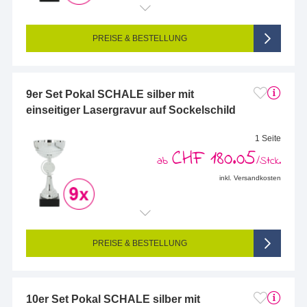
Endformat (bedruckte Fläche):
68 x 25 mm
Seitigkeit:
1-seitig (Vorderseite graviert, Rückseite nicht graviert)
Farbigkeit:
Einseitig graviert
PREISE & BESTELLUNG
9er Set Pokal SCHALE silber mit
einseitiger Lasergravur auf Sockelschild
1 Seite
CHF 180.05
ab
/Stck.
inkl. Versandkosten
Endformat (bedruckte Fläche):
58 x 25 mm
Seitigkeit:
1-seitig (Vorderseite graviert, Rückseite nicht graviert)
Farbigkeit:
Einseitig graviert
PREISE & BESTELLUNG
10er Set Pokal SCHALE silber mit