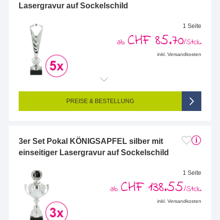
Lasergravur auf Sockelschild
1 Seite
CHF 85.70
ab
/Stck.
inkl. Versandkosten
Endformat (bedruckte Fläche):
48 x 15 mm
Seitigkeit:
1-seitig (Vorderseite graviert, Rückseite nicht graviert)
Farbigkeit:
Einseitig graviert
PREISE & BESTELLUNG
3er Set Pokal KÖNIGSAPFEL silber mit
einseitiger Lasergravur auf Sockelschild
1 Seite
CHF 138.55
ab
/Stck.
inkl. Versandkosten