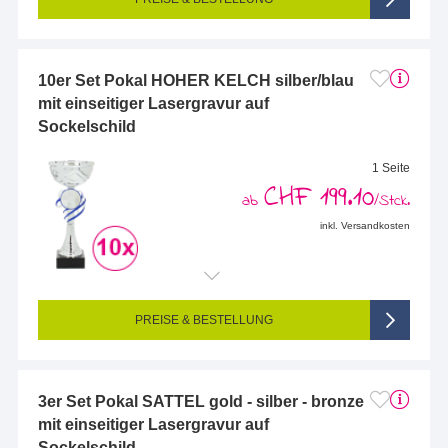
10er Set Pokal HOHER KELCH silber/blau
mit einseitiger Lasergravur auf
Sockelschild
1 Seite
CHF 199.10
ab
/Stck.
inkl. Versandkosten
Endformat (bedruckte Fläche):
48 x 15 mm
Seitigkeit:
1-seitig (Vorderseite graviert, Rückseite nicht graviert)
Farbigkeit:
Einseitig graviert
PREISE & BESTELLUNG
3er Set Pokal SATTEL gold - silber - bronze
mit einseitiger Lasergravur auf
Sockelschild