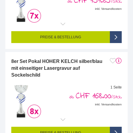
CHF 151.85
ab
/Stck.
inkl. Versandkosten
Endformat (bedruckte Fläche):
48 x 23 mm
Seitigkeit:
1-seitig (Vorderseite graviert, Rückseite nicht graviert)
Farbigkeit:
Einseitig graviert
PREISE & BESTELLUNG
8er Set Pokal HOHER KELCH silber/blau
mit einseitiger Lasergravur auf
Sockelschild
1 Seite
CHF 168.00
ab
/Stck.
inkl. Versandkosten
Endformat (bedruckte Fläche):
48 x 15 mm
Seitigkeit:
1-seitig (Vorderseite graviert, Rückseite nicht graviert)
Farbigkeit:
Einseitig graviert
PREISE & BESTELLUNG