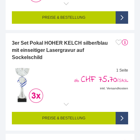
Endformat (bedruckte Fläche):
48 x 14 mm
Seitigkeit:
1-seitig (Vorderseite graviert, Rückseite nicht graviert)
Farbigkeit:
Einseitig graviert
PREISE & BESTELLUNG
3er Set Pokal HOHER KELCH silber/blau
mit einseitiger Lasergravur auf
Sockelschild
1 Seite
CHF 75.70
ab
/Stck.
inkl. Versandkosten
Endformat (bedruckte Fläche):
68 x 25 mm
Seitigkeit:
1-seitig (Vorderseite graviert, Rückseite nicht graviert)
Farbigkeit:
Einseitig graviert
PREISE & BESTELLUNG