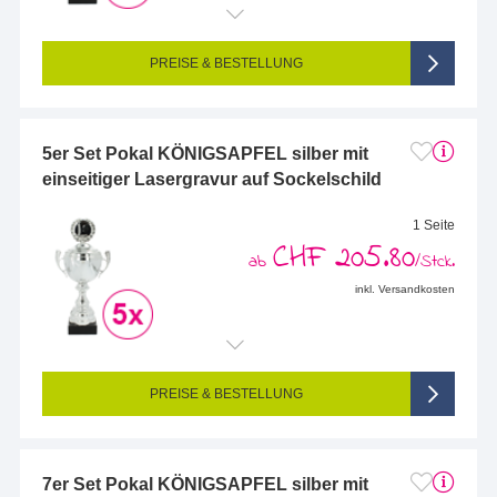
Endformat (bedruckte Fläche):
83 x 25 mm
Seitigkeit:
1-seitig (Vorderseite graviert, Rückseite nicht graviert)
Farbigkeit:
Einseitig graviert
PREISE & BESTELLUNG
5er Set Pokal KÖNIGSAPFEL silber mit
einseitiger Lasergravur auf Sockelschild
1 Seite
CHF 205.80
ab
/Stck.
inkl. Versandkosten
Endformat (bedruckte Fläche):
83 x 25 mm
Seitigkeit:
1-seitig (Vorderseite graviert, Rückseite nicht graviert)
Farbigkeit:
Einseitig graviert
PREISE & BESTELLUNG
7er Set Pokal KÖNIGSAPFEL silber mit