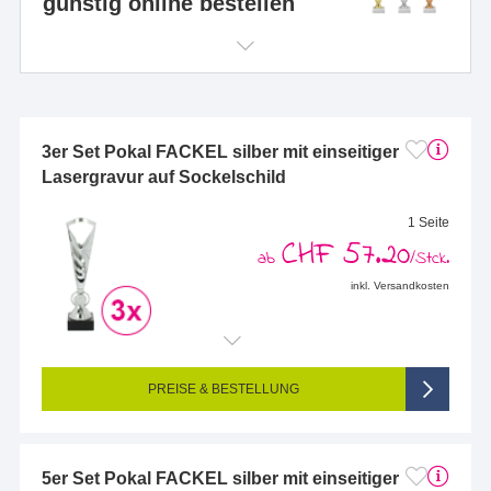
günstig online bestellen
3er Set Pokal FACKEL silber mit einseitiger
Lasergravur auf Sockelschild
1 Seite
CHF 57.20
ab
/Stck.
inkl. Versandkosten
Endformat (bedruckte Fläche):
58 x 25 mm
Seitigkeit:
1-seitig (Vorderseite graviert, Rückseite nicht graviert)
Farbigkeit:
Einseitig graviert
PREISE & BESTELLUNG
5er Set Pokal FACKEL silber mit einseitiger