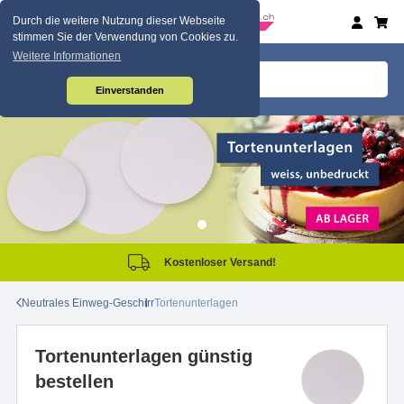
Durch die weitere Nutzung dieser Webseite
stimmen Sie der Verwendung von Cookies zu.
Weitere Informationen
Einverstanden
Kostenloser Versand!
Neutrales Einweg-Geschirr
Tortenunterlagen
Tortenunterlagen günstig
bestellen