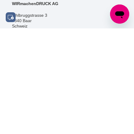
WIRmachenDRUCK AG
Sihlbruggstrasse 3
6340 Baar
Schweiz
Tel.: +41 (0) 52 / 588 06 20
info@wir-machen-druck.ch
SOCIAL MEDIA
ZERTIFIZIERUNGEN