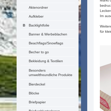
Markt o
bedruc
Aktenordner
Lecker
Im ause
Aufkleber
Backlightfolie
Weite
für kl
Banner & Werbeblachen
Beachflags/Snowflags
Becher to go
Bekleidung & Textilien
Besonders
umweltfreundliche Produkte
Bierdeckel
Blöcke
Briefpapier