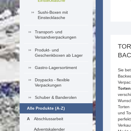
Einstecklasche
Sushi-Boxen mit
Einstecklasche
Transport- und
Versandverpackungen
TOR
Produkt- und
BA
Geschenkboxen ab Lager
Gastro-Lagersortiment
Sie bet
Backwa
Doypacks - flexible
Verpac
Verpackungen
Torte
versch
Schuber & Banderolen
Wunsch
Torten
Alle Produkte (A-Z)
und To
Abschlussarbeit
perfek
Verkau
Adventskalender