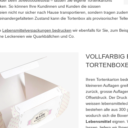
der beim Streetfoodfestival – lassen Sie eigene Tortenkartons
ken. So können Ihre Kundinnen und Kunden die süssen
eien nicht nur sicher nach Hause transportieren, sondern tragen zude
inandergefalteten Zustand kann die Tortenbox als provisorischer Telle
re
Lebensmittelverpackungen bedrucken
wir ebenfalls für Sie, zum Beis
eine Leckereien wie Quarkbällchen und Co.
VOLLFARBIG
TORTENBOXE
Ihren Tortenkarton bedr
kleineren Auflagen grei
zurück, grosse Auflagen
Offsetdruck. Der Druck 
weissen lebensmittelec
bestehen alle aus 300 
wodurch sich die Boxe
Lebensmittel
eignen. 
lassen, liefern wir Ihn