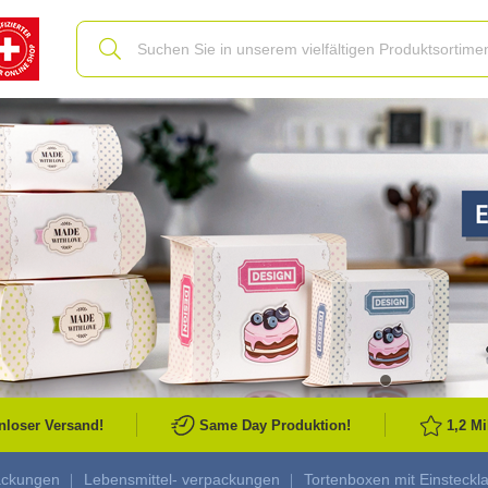
Slide
nloser Versand!
Same Day Produktion!
1,2 M
ackungen
Lebensmittel- verpackungen
Tortenboxen mit Einsteckl