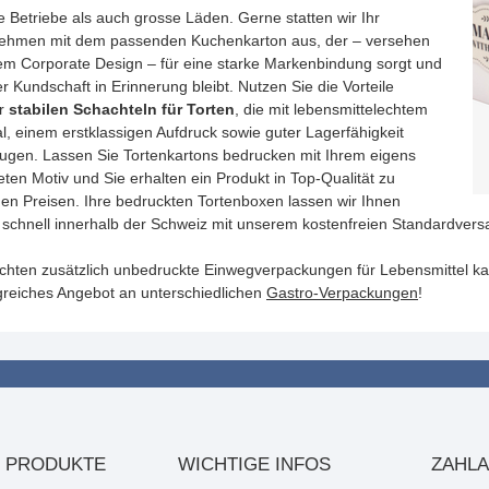
e Betriebe als auch grosse Läden. Gerne statten wir Ihr
ehmen mit dem passenden Kuchenkarton aus, der – versehen
rem Corporate Design – für eine starke Markenbindung sorgt und
er Kundschaft in Erinnerung bleibt. Nutzen Sie die Vorteile
er
stabilen Schachteln für Torten
, die mit lebensmittelechtem
l, einem erstklassigen Aufdruck sowie guter Lagerfähigkeit
ugen. Lassen Sie Tortenkartons bedrucken mit Ihrem eigens
eten Motiv und Sie erhalten ein Produkt in Top-Qualität zu
gen Preisen. Ihre bedruckten Tortenboxen lassen wir Ihnen
schnell innerhalb der Schweiz mit unserem kostenfreien Standardver
chten zusätzlich unbedruckte Einwegverpackungen für Lebensmittel k
reiches Angebot an unterschiedlichen
Gastro-Verpackungen
!
 PRODUKTE
WICHTIGE INFOS
ZAHL