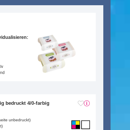
idualisieren:
iv
and
ig bedruckt 4/0-farbig
m
seite unbedruckt)
t)