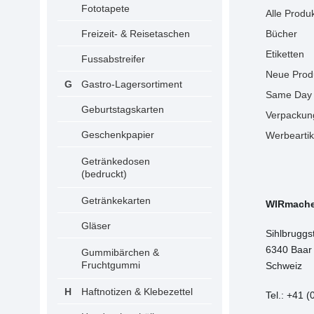
Fototapete
Alle Produ
Freizeit- & Reisetaschen
Bücher
Etiketten
Fussabstreifer
Neue Prod
Gastro-Lagersortiment
Same Day 
Geburtstagskarten
Verpackun
Geschenkpapier
Werbeartik
Getränkedosen
(bedruckt)
Getränkekarten
WIRmach
Gläser
Sihlbruggs
6340 Baar
Gummibärchen &
Fruchtgummi
Schweiz
Haftnotizen & Klebezettel
Tel.: +41 (