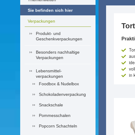
Sie befinden sich hier
Verpackungen
Tor
Produkt- und
Prakt
Geschenkverpackungen
Tor
Besonders nachhaltige
au
Verpackungen
ide
vol
Lebensmittel-
in 
verpackungen
Foodbox & Nudelbox
Schokoladenverpackung
Snackschale
Pommesschalen
Popcorn Schachteln