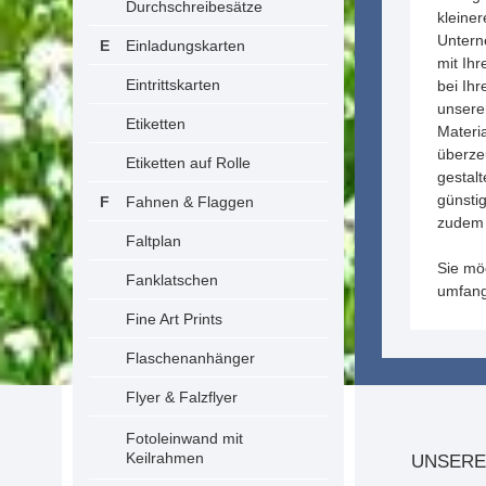
Durchschreibesätze
kleiner
Untern
Einladungskarten
mit Ih
Eintrittskarten
bei Ihr
unser
Etiketten
Materia
überze
Etiketten auf Rolle
gestalt
günsti
Fahnen & Flaggen
zudem 
Faltplan
Sie mö
Fanklatschen
umfang
Fine Art Prints
Flaschenanhänger
Flyer & Falzflyer
Fotoleinwand mit
Keilrahmen
UNSERE