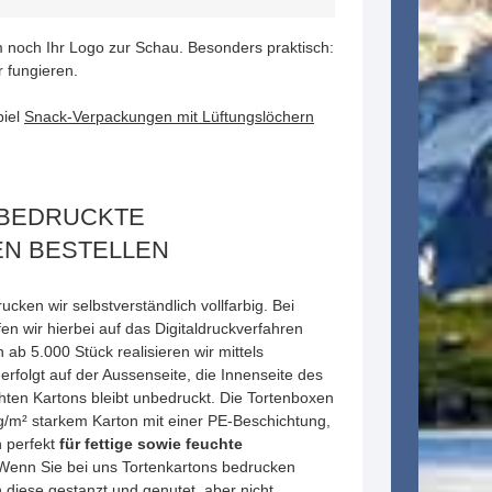
m noch Ihr Logo zur Schau. Besonders praktisch:
r fungieren.
piel
Snack-Verpackungen mit Lüftungslöchern
 BEDRUCKTE
N BESTELLEN
ucken wir selbstverständlich vollfarbig. Bei
fen wir hierbei auf das Digitaldruckverfahren
 ab 5.000 Stück realisieren wir mittels
erfolgt auf der Aussenseite, die Innenseite des
hten Kartons bleibt unbedruckt. Die Tortenboxen
g/m² starkem Karton mit einer PE-Beschichtung,
n perfekt
für fettige sowie feuchte
Wenn Sie bei uns Tortenkartons bedrucken
en diese gestanzt und genutet, aber nicht