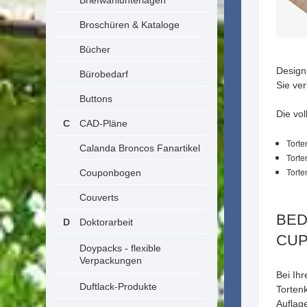
Briefwahlunterlagen
Broschüren & Kataloge
Bücher
Design
Bürobedarf
Sie ve
Buttons
Die vo
CAD-Pläne
Torte
Calanda Broncos Fanartikel
Torte
Torte
Couponbogen
Couverts
BED
Doktorarbeit
CUP
Doypacks - flexible
Verpackungen
Bei Ih
Duftlack-Produkte
Torten
Auflage