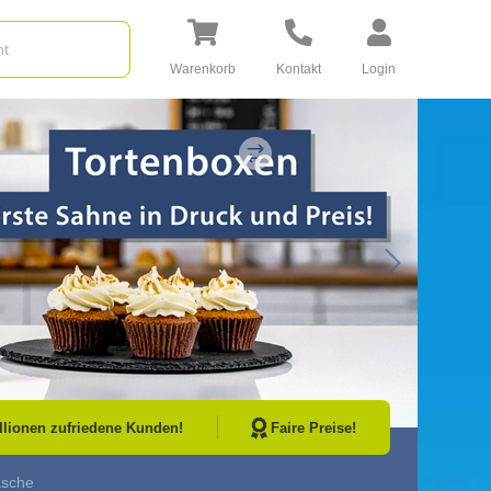
Warenkorb
Kontakt
Login
Go to Next Sli
illionen zufriedene Kunden!
Faire Preise!
asche