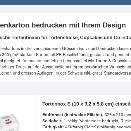
tenkarton bedrucken mit Ihrem Design
ische Tortenboxen für Tortenstücke, Cupcakes und Co indiv
tenkartons in drei verschiedenen Grössen individuell bedrucken lassen
s 300 g/m² starkem Karton mit PE-Beschichtung, gestanzt und genutet
al geeignet für feuchte und fettige Lebensmittel wie Torten & Cupcakes
lfarbiger Druck auf der Aussenseite mit Ihrem persönlichen Wunschmot
kleinen und grossen Auflagen, in der Schweiz inkl. gratis Standardvers
Tortenbox S (10 x 9,2 x 5,8 cm) einseit
Endformat (bedruckte Fläche):
326 x 216 m
Seitigkeit:
1-seitig (Vorderseite bedruckt, Rück
Farbigkeit:
4/0-farbig CMYK (vollfarbig bedruck