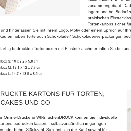
zusammengebaut. Dadur
lagern und bei Bedarf 
praktischen Einsteckla
Tortenkartons sicher fü
 und hinterlassen Sie mit Ihrem Logo, Motiv oder einem Spruch auf Ih
rkaufen neben Torte auch Schokolade?
Schokoladenverpackungen bed
llfarbig bedruckten Tortenboxen mit Einstecklasche erhalten Sie bei un
nbox S: 10 x 9,2 x 5,8 cm
nbox M: 13,1 x 12 x 7,7 cm
nbox L: 14,7 x 13,5 x 8,5 cm
RUCKTE KARTONS FÜR TORTEN,
CAKES UND CO
rer Online-Druckerei WIRmachenDRUCK können Sie individuelle
kartons bedrucken lassen – selbstverständlich in geringen
n oder hoher Stückzahl. So lohnt sich der Kauf sowohl für