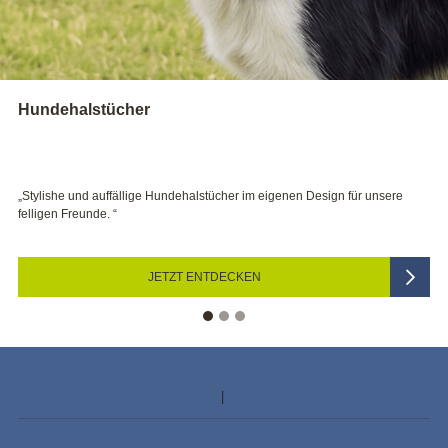
Kerzen
stücher im eigenen Design für unsere
„Bei Hochzeit, Taufe und Co sorge
festliche Stimmung.“
NTDECKEN
JETZT D