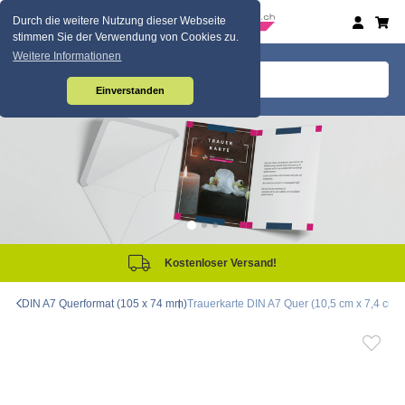
Durch die weitere Nutzung dieser Webseite
stimmen Sie der Verwendung von Cookies zu.
Weitere Informationen
Einverstanden
tenloser Versand!
Sam
DIN A7 Querformat (105 x 74 mm)
Trauerkarte DIN A7 Quer (10,5 cm x 7,4 cm), 