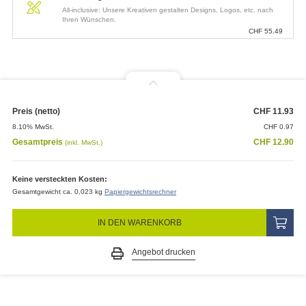
All-inclusive: Unsere Kreativen gestalten Designs, Logos, etc. nach
Ihren Wünschen.
CHF
55.49
Preis (netto)
CHF
11.93
8.10% MwSt.
CHF
0.97
Gesamtpreis
CHF
12.90
(inkl. MwSt.)
Keine versteckten Kosten:
Gesamtgewicht ca. 0,023 kg
Papiergewichtsrechner
IN DEN WARENKORB
Angebot drucken