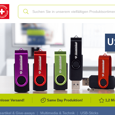
Slide
nloser Versand!
Same Day Produktion!
1,2 M
artikel & Give-aways
Multimedia & Technik
USB-Sticks