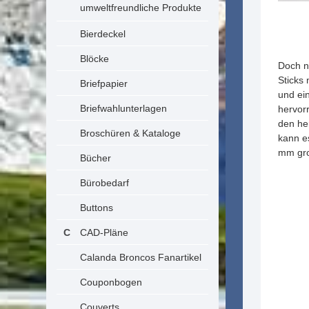
umweltfreundliche Produkte
Bierdeckel
Blöcke
Doch n
Sticks
Briefpapier
und ei
Briefwahlunterlagen
hervor
den he
Broschüren & Kataloge
kann es
mm gro
Bücher
Bürobedarf
Buttons
CAD-Pläne
Calanda Broncos Fanartikel
Couponbogen
Couverts