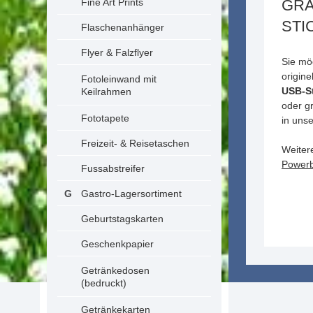
Fine Art Prints
GRA
STI
Flaschenanhänger
Flyer & Falzflyer
Sie mö
origin
Fotoleinwand mit
USB-St
Keilrahmen
oder gr
Fototapete
in uns
Freizeit- & Reisetaschen
Weiter
Powerb
Fussabstreifer
Gastro-Lagersortiment
Geburtstagskarten
Geschenkpapier
Getränkedosen
(bedruckt)
Getränkekarten