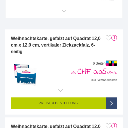
Weihnachtskarte, gefalzt auf Quadrat 12,0
cm x 12,0 cm, vertikaler Zickzackfalz, 6-
seitig
6 Seiten
CHF 0.05
ab
/Stck.
inkl. Versandkosten
Endformat (bedruckte Fläche):
360 x 120 mm
Seitigkeit:
6-seitig (Vorderseite und Rückseite bedruckt)
Farbigkeit:
4/4-farbig CMYK (vollfarbig bedruckt)
PREISE & BESTELLUNG
Weihnachtskarte, gefalzt auf Quadrat 12,0