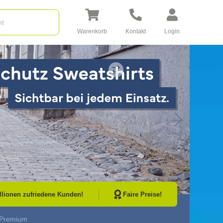
Warenkorb
Kontakt
Login
Go to Next Sli
illionen zufriedene Kunden!
Faire Preise!
 Premium