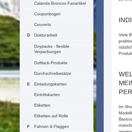
Calanda Broncos Fanartikel
Couponbogen
IND
Couverts
Viele 
Doktorarbeit
praktis
Doypacks - flexible
nützlic
Verpackungen
Produk
Duftlack-Produkte
WEL
Durchschreibesätze
MEI
Einladungskarten
PER
Eintrittskarten
Etiketten
Im Sho
Modell
Etiketten auf Rolle
Basicv
manchm
Fahnen & Flaggen
insges