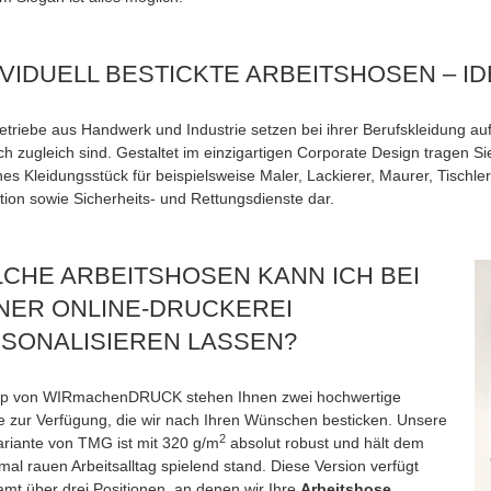
IVIDUELL BESTICKTE ARBEITSHOSEN – I
Betriebe aus Handwerk und Industrie setzen bei ihrer Berufskleidung au
ch zugleich sind. Gestaltet im einzigartigen Corporate Design tragen S
hes Kleidungsstück für beispielsweise Maler, Lackierer, Maurer, Tischl
tion sowie Sicherheits- und Rettungsdienste dar.
CHE ARBEITSHOSEN KANN ICH BEI
NER ONLINE-DRUCKEREI
SONALISIEREN LASSEN?
p von WIRmachenDRUCK stehen Ihnen zwei hochwertige
e zur Verfügung, die wir nach Ihren Wünschen besticken. Unsere
2
ariante von TMG ist mit 320 g/m
absolut robust und hält dem
al rauen Arbeitsalltag spielend stand. Diese Version verfügt
amt über drei Positionen, an denen wir Ihre
Arbeitshose