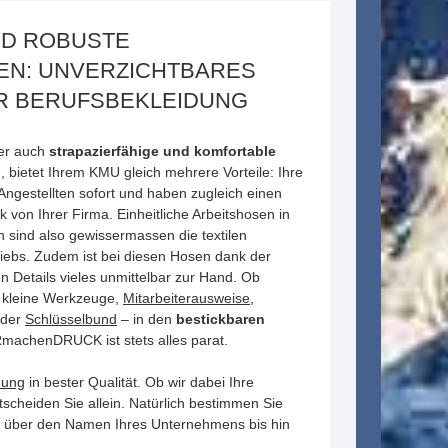
D ROBUSTE
EN: UNVERZICHTBARES
R BERUFSBEKLEIDUNG
der auch
strapazierfähige und komfortable
 bietet Ihrem KMU gleich mehrere Vorteile: Ihre
ngestellten sofort und haben zugleich einen
k von Ihrer Firma. Einheitliche Arbeitshosen in
 sind also gewissermassen die textilen
triebs. Zudem ist bei diesen Hosen dank der
en Details vieles unmittelbar zur Hand. Ob
 kleine Werkzeuge,
Mitarbeiterausweise
,
oder
Schlüsselbund
– in den
bestickbaren
achenDRUCK ist stets alles parat.
dung
in bester Qualität. Ob wir dabei Ihre
ntscheiden Sie allein. Natürlich bestimmen Sie
über den Namen Ihres Unternehmens bis hin