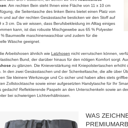
ken
: Am rechten Bein steht Ihnen eine Fläche von 11 x 10 cm
fügung, die Seitentasche des linken Beins bietet einen Platz von
cm und auf der rechten Gesässtasche besticken wir den Stoff auf
9 x 3 cm. Da wir wissen, dass Berufsbekleidung im Alltag einiges
mmen kann, ist das robuste Mischgewebe aus 65 % Polyester
 % Baumwolle maschinenwaschbar und zudem für die
ielle Wäsche geeignet.
die Arbeitshosen ähnlich wie
Latzhosen
nicht verrutschen können, verfü
elastischen Bund, der darüber hinaus für den nötigen Komfort sorgt. Au
tshose
zu glänzen. Die Knieverstärkung mit Kniepolstertaschen erhöht 
. In den zwei Gesässtaschen und der Schenkeltasche, die alle über Üb
uen Sie kleinere Werkzeuge und Co sicher und haben alles stets griffb
ten Zollstocktasche sowie einer aufgesetzten Handytasche für Ihr Smar
es gedacht! Reflektierende Paspeln an den Unterschenkeln sowie an den
iter bei schwierigen Lichtverhältnissen.
WAS ZEICHNE
PREMIUMARB