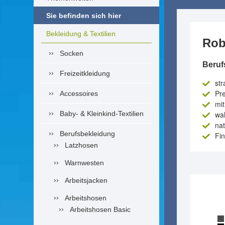
Sie befinden sich hier
Bekleidung & Textilien
Rob
Socken
Beruf
Freizeitkleidung
str
Pre
Accessoires
mi
Baby- & Kleinkind-Textilien
wah
nat
Berufsbekleidung
Fin
Latzhosen
Warnwesten
Arbeitsjacken
Arbeitshosen
Arbeitshosen Basic