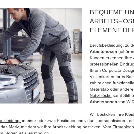
BEQUEME UN
ARBEITSHOS
ELEMENT DE
Berufsbekleidung, zu 
Arbeitshosen
gehören,
Kunden erkennen Ihre A
professionellen Eindruc
Ihrem Corporate Design
Visitenkarten Ihres Be
zahlreichen funktionell
Meterstab
oder andere
Notizblöcke
samt Stift 
Arbeitshosen
von WIRm
Wir besticken Ihre
Klei
bekleidung
an einer oder zwei Positionen individuell personalisieren, e
das Motiv, mit dem wir Ihre Arbeitskleidung besticken. Vom
Firmenlogo
m Slogan ist alles möglich.