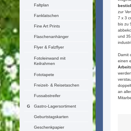
Faltplan
bestic
zur Ver
Fanklatschen
7 x 3 
bis zu 
Fine Art Prints
abbeko
und 35
Flaschenanhänger
industr
Flyer & Falzflyer
Damit 
Fotoleinwand mit
einen 
Keilrahmen
Arbei
werden
Fototapete
versta
Freizeit- & Reisetaschen
doppel
an all
Fussabstreifer
Mitarbe
Gastro-Lagersortiment
Geburtstagskarten
Geschenkpapier