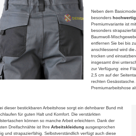
Neben dem Basicmodell
besonders
hochwertig
Premiumvariante ist m
besonders strapazierfä
Baumwoll-Mischgewebe
entfernen Sie bei bis 
anschliessend wird die
trocken und einsatzbere
insgesamt drei unterschi
zur Verfügung: eine Fl
2,5 cm auf der Seitent
rechten Gesässtasche. D
Premiumarbeitshose als
ei dieser bestickbaren Arbeitshose sorgt ein dehnbarer Bund mit
chlaufen für guten Halt und Komfort. Die verstärkten
lstertaschen können so manche Arbeit erleichtern. Dank der
sten Dreifachnähte ist Ihre
Arbeitskleidung
ausgesprochen
ig und strapazierfähig. Selbstverständlich verfügt auch diese