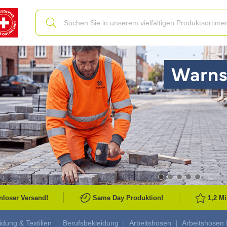
Slide
nloser Versand!
Same Day Produktion!
1,2 M
idung & Textilien
Berufsbekleidung
Arbeitshosen
Arbeitshosen