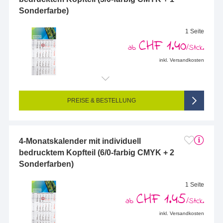
Sonderfarbe)
1 Seite
CHF 1.40
ab
/Stck.
inkl. Versandkosten
Endformat (bedruckte Fläche):
300 x 150 mm
Seitigkeit:
1-seitig (Vorderseite bedruckt, Rückseite unbedruckt)
Farbigkeit:
5/0-farbig (vollfarbig bedruckt + 1 Sonderfarbe)
PREISE & BESTELLUNG
4-Monatskalender mit individuell
bedrucktem Kopfteil (6/0-farbig CMYK + 2
Sonderfarben)
1 Seite
CHF 1.45
ab
/Stck.
inkl. Versandkosten