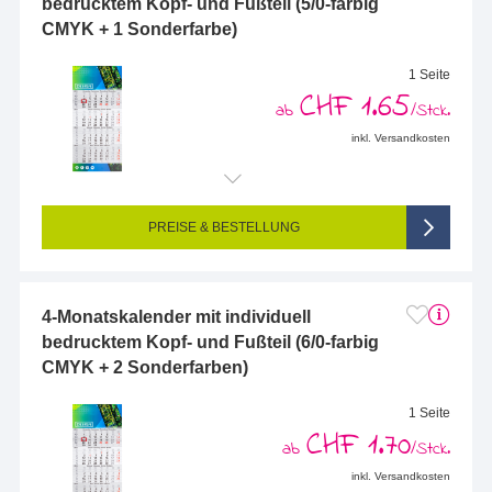
bedrucktem Kopf- und Fußteil (5/0-farbig
CMYK + 1 Sonderfarbe)
1 Seite
CHF 1.65
ab
/Stck.
inkl. Versandkosten
Endformat (bedruckte Fläche):
300 x 650 mm
Seitigkeit:
1-seitig (Vorderseite bedruckt, Rückseite unbedruckt)
Farbigkeit:
5/0-farbig (vollfarbig bedruckt + 1 Sonderfarbe)
PREISE & BESTELLUNG
4-Monatskalender mit individuell
bedrucktem Kopf- und Fußteil (6/0-farbig
CMYK + 2 Sonderfarben)
1 Seite
CHF 1.70
ab
/Stck.
inkl. Versandkosten