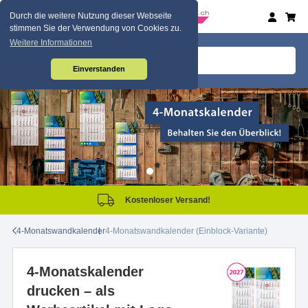
Durch die weitere Nutzung dieser Webseite
stimmen Sie der Verwendung von Cookies zu.
Weitere Informationen
Einverstanden
Kostenloser Versand!
4-Monatswandkalender
4-Monatswandkalender (Einblock-Variante)
4-Monatskalender
drucken – als