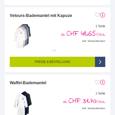
Velours-Bademantel mit Kapuze
1 Seite
CHF 48.65
ab
/Stck.
inkl. Versandkosten
Endformat (bedruckte Fläche):
100 x 100 mm
Seitigkeit:
1-seitig (eine Position bestickt)
Farbigkeit:
Mehrfarbig bestickt, mit max. 6 Farben bestickt
PREISE & BESTELLUNG
Waffel-Bademantel
1 Seite
CHF 31.70
ab
/Stck.
inkl. Versandkosten